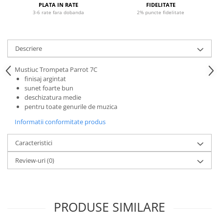
Microfoane pt instalatii si
PLATA IN RATE
FIDELITATE
3-6 rate fara dobanda
2% puncte fidelitate
conferinta
Microfoane Ribbon
Microfoane stereo
Descriere
Microfoane Suspendabile
Microfoane wireless si sisteme
Mustiuc Trompeta Parrot 7C
Stative de microfon
finisaj argintat
sunet foarte bun
Studio si inregistrari
deschizatura medie
Accesorii de microfoane
pentru toate genurile de muzica
Accesorii de rack
Informatii conformitate produs
Accesorii echipamente de studio
Caracteristici
Clape MIDI
Controllere MIDI - USB DAW
Review-uri
(0)
Controllere monitoare de studio
Convertoare AD/DA
Interfete audio
PRODUSE SIMILARE
Interfete MIDI si Cabluri Midi-USB