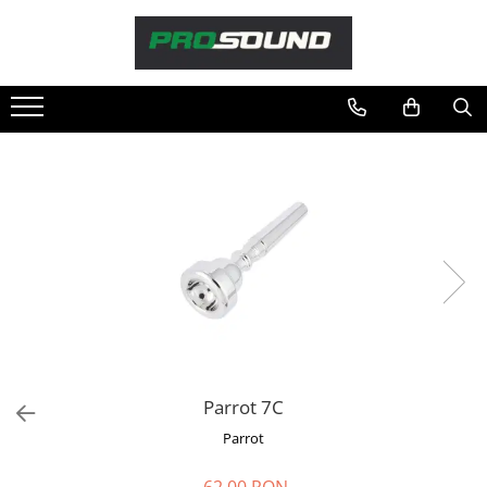
Magazin
Sonorizare / PA
Accesorii sonorizare, PA
Adaptoare phantom
Adresare publica 100V
Amplificatoare Audio
Boxe Audio
Ecrane de difuzie
Mixere audio
Monitorizare In-Ear
Pickup-uri, platane & accesorii
Playere si Recordere
Parrot 7C
Procesoare si efecte
Parrot
Shockmount