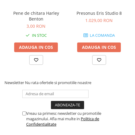
Microfoane de studio
Monitoare de studio
Pene de chitara Harley
Presonus Eris Studio 8
Pop filtre
Benton
1.029,00 RON
Preamplificatoare
3,00 RON
Protectii antifonice pentru urechi
IN STOC
LA COMANDA
Rack studio
ADAUGA IN COS
ADAUGA IN COS
Recordere de studio
Recordere portabile
Sintetizatoare
Standuri si stative de monitoare
Subwoofere de studio
Newsletter
Nu rata ofertele si promotiile noastre
Tratament acustic
Lumini si efecte
Accesorii pentru lumini
Bare Led
Vreau sa primesc newsletter cu promotiile
magazinului. Afla mai multe in
Politica de
Cabluri de Alimentare
Confidentialitate
Case-uri de lumini