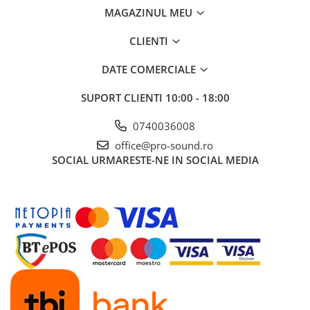
Comenzi si controllere
MAGAZINUL MEU
Ecrane LED
Efecte de lumini
CLIENTI
Lasere
DATE COMERCIALE
Masini de fum si ceata
Mixere DMX
SUPORT CLIENTI
10:00 - 18:00
Moving Head-uri
0740036008
Par Led si Pinspot
Proiectoare
office@pro-sound.ro
SOCIAL
URMARESTE-NE IN SOCIAL MEDIA
Scene şi Ring-uri de Dans
Stative si schela lumini
Instrumente Muzicale
Chitare si bass
Claviaturi
Instrumente cu arcus
Instrumente de percutie
Instrumente de suflat