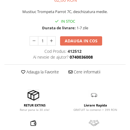
62,00 RON
Stabilizatoare de tensiune UPS si
Power Conditioner
Mustiuc Trompeta Parrot 7C, deschizatura medie.
Unelte Audio
IN STOC
Microfoane
Durata de livrare:
1-7 zile
Accesorii de microfoane
Capsule de microfon
ADAUGA IN COS
Case-uri de microfoane
Cod Produs:
412512
Microfoane de broadcast
Ai nevoie de ajutor?
0740036008
Microfoane de instrumente
Microfoane de masurare si
Adauga la Favorite
Cere informatii
calibrare
Microfoane de studio
Microfoane de Suprafata
Microfoane de voce si live
Microfoane lavaliera si headset
Livrare Rapida
RETUR EXTINS
GRATUIT la comenzi > 399 RON
Retur pana la 30 zile!
Microfoane podcast, USB, iOS /
Android
Microfoane pt Camere Video