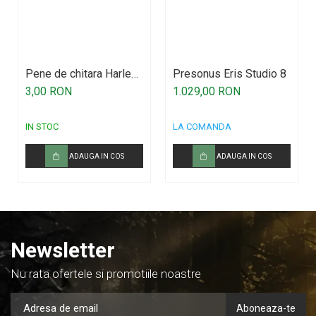
Pene de chitara Harley
Presonus Eris Studio 8
Benton
3,00 RON
1.029,00 RON
IN STOC
LA COMANDA
ADAUGA IN COS
ADAUGA IN COS
Newsletter
Nu rata ofertele si promotiile noastre