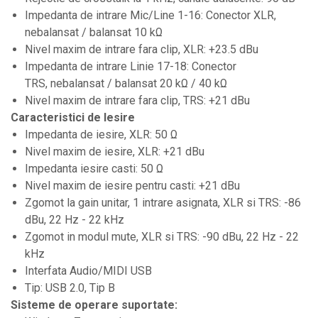
Instrumente de suflat
Impedanta de intrare Mic/Line 1-16: Conector XLR,
nebalansat / balansat 10 kΩ
Instrumente si jucarii pentru copii
Nivel maxim de intrare fara clip, XLR: +23.5 dBu
Instrumente traditionale
Impedanta de intrare Linie 17-18: Conector
Tobe
TRS, nebalansat / balansat 20 kΩ / 40 kΩ
DJ
Nivel maxim de intrare fara clip, TRS: +21 dBu
Caracteristici de Iesire
Accesorii DJ
Impedanta de iesire, XLR: 50 Ω
Accesorii Pick-up si Vinyl
Nivel maxim de iesire, XLR: +21 dBu
Case-uri DJ
Impedanta iesire casti: 50 Ω
Nivel maxim de iesire pentru casti: +21 dBu
CD Playere DJ
Zgomot la gain unitar, 1 intrare asignata, XLR si TRS: -86
Console DJ
dBu, 22 Hz - 22 kHz
Controllere MIDI - USB DAW
Zgomot in modul mute, XLR si TRS: -90 dBu, 22 Hz - 22
kHz
Genti pentru DJ
Interfata Audio/MIDI USB
Mixere DJ
Tip: USB 2.0, Tip B
Platane DJ
Sisteme de operare suportate: