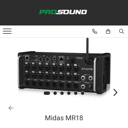
Magazin
Sonorizare / PA
Playere si Recordere
Procesoare si efecte
Shockmount
Stabilizatoare de tensiune UPS si
Power Conditioner
Unelte Audio
Microfoane
Accesorii de microfoane
Capsule de microfon
Midas MR18
Case-uri de microfoane
Microfoane de broadcast