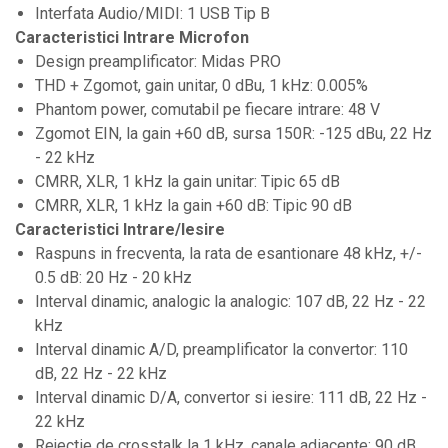
Ecrane LED
Interfata Audio/MIDI: 1 USB Tip B
Efecte de lumini
Caracteristici Intrare Microfon
Design preamplificator: Midas PRO
Lasere
THD + Zgomot, gain unitar, 0 dBu, 1 kHz: 0.005%
Masini de fum si ceata
Phantom power, comutabil pe fiecare intrare: 48 V
Mixere DMX
Zgomot EIN, la gain +60 dB, sursa 150R: -125 dBu, 22 Hz
Moving Head-uri
- 22 kHz
CMRR, XLR, 1 kHz la gain unitar: Tipic 65 dB
Par Led si Pinspot
CMRR, XLR, 1 kHz la gain +60 dB: Tipic 90 dB
Proiectoare
Caracteristici Intrare/Iesire
Scene şi Ring-uri de Dans
Raspuns in frecventa, la rata de esantionare 48 kHz, +/-
0.5 dB: 20 Hz - 20 kHz
Stative si schela lumini
Interval dinamic, analogic la analogic: 107 dB, 22 Hz - 22
Instrumente Muzicale
kHz
Chitare si bass
Interval dinamic A/D, preamplificator la convertor: 110
Claviaturi
dB, 22 Hz - 22 kHz
Interval dinamic D/A, convertor si iesire: 111 dB, 22 Hz -
Instrumente cu arcus
22 kHz
Instrumente de percutie
Rejectie de crosstalk la 1 kHz, canale adiacente: 90 dB