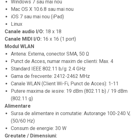
Samplere si controllere
Windows 7 sau mai nou
Mac OS X 10.6.8 sau mai nou
Stative si pupitre DJ
iOS 7 sau mai nou (iPad)
Cabluri si conectori
Linux
Cabluri adaptoare, cabluri Y
Canale audio I/O:
18 x 18
Canale MIDI I/O:
16 x 16 (1 port)
Cabluri audio
Modul WLAN
Cabluri de boxe
Antena: Externa, conector SMA, 50 Ω
Cabluri de instrumente
Punct de Acces, numar maxim de clienti: Max. 4
Cabluri de microfon
Standard IEEE 802.11 b/g: 2.4 GHz
Gama de frecvente: 2412-2462 MHz
Cabluri DMX
Canale WLAN (Client Wi-Fi, Punct de Acces): 1-11
Cabluri la metru
Putere maxima de iesire: 19 dBm (802.11 b) / 19 dBm
Cabluri MIDI si audio digitale
(802.11 g)
Alimentare
Cabluri multicore
Sursa de alimentare in comutatie: Autorange 100-240 V,
Conectori
(50/60 Hz)
Standuri stative si pupitre
Consum de energie: 30 W
Greutate / Dimensiuni:
Accesorii stative