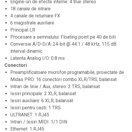
Engine-uri de efecte interne: 4 true stereo
Protectii antifonice pentru urechi
18 canale de intrare
Rack studio
4 canale de returnare FX
Recordere de studio
6 magistrale auxiliare
Principal LR
Recordere portabile
Procesare a semnalului: Floating point pe 40 de biti
Sintetizatoare
Conversie A/D-D/A: 24-bit @ 44.1 / 48 kHz, 115 dB
Standuri si stative de monitoare
interval dinamic
Latenta Analog I/O: 0.8 ms
Subwoofere de studio
Conectori
Tratament acustic
Preamplificatoare microfon programabile, proiectate de
Lumini si efecte
Midas PRO: 16 conectori combo XLR/TRS, balansat
Intrari de linie / Aux, stereo: 2 TRS, balansat
Accesorii pentru lumini
Iesiri principale: 2 XLR, balansat
Bare Led
Iesiri auxiliare: 6 XLR, balansat
Cabluri de Alimentare
Iesiri pentru casti: 1 TRS
Case-uri de lumini
ULTRANET: 1 RJ45
Intrari / Iesiri MIDI: 1/1 DIN
Comenzi si controllere
Ethernet: 1 RJ45