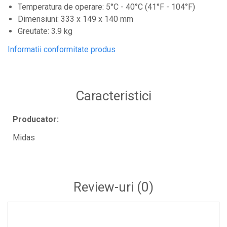
Temperatura de operare: 5°C - 40°C (41°F - 104°F)
Stative de mixer
Dimensiuni: 333 x 149 x 140 mm
Stative de partituri
Greutate: 3.9 kg
Case-uri, rack, huse si genti
Informatii conformitate produs
Case-uri universale
Pachete si bundle
Casti Audio
Caracteristici
Amplificatoare de casti
Producator:
Cabluri Earpad si accesorii de casti
Casti broadcast si Casti cu Microfon
Midas
Casti DJ
Casti Hi-fi
Casti In ear pentru monitorizare
Review-uri
(0)
Casti Noise Cancelling
Casti Studio