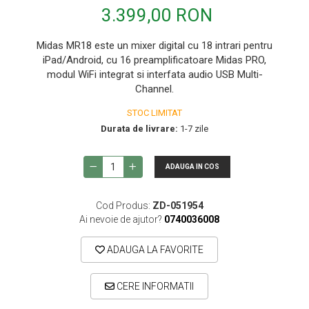
3.399,00 RON
Microfoane de instrumente
Microfoane de masurare si calibrare
Midas MR18 este un mixer digital cu 18 intrari pentru
Microfoane de studio
iPad/Android, cu 16 preamplificatoare Midas PRO,
modul WiFi integrat si interfata audio USB Multi-
Microfoane de Suprafata
Channel.
Microfoane de voce si live
STOC LIMITAT
Microfoane lavaliera si headset
Durata de livrare:
1-7 zile
Microfoane podcast, USB, iOS /
Android
ADAUGA IN COS
Microfoane pt Camere Video
Microfoane pt instalatii si conferinta
Cod Produs:
ZD-051954
Ai nevoie de ajutor?
0740036008
Microfoane Ribbon
Microfoane stereo
ADAUGA LA FAVORITE
Microfoane Suspendabile
Microfoane wireless si sisteme
CERE INFORMATII
Stative de microfon