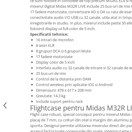
ce sunt folosite in consolele de top precum MIDAS XL4 si
Microfoane pt instalatii si
mixerul digital Midas M32R LIVE include 25 bus-uri de mix 
conferinta
17 fadere motorizate, convertoare AD si DA cu rata de esa
Microfoane Ribbon
conectivitate audio I/O USB cu 32 canale, utila atat in timpu
inregistrarile in studio. In plus, mixerul include peste 50 efe
Microfoane stereo
folosind display-ul full-color de 5 inch.
Microfoane Suspendabile
Specificatii tehnice:
Microfoane wireless si sisteme
16 intrari de microfon
8 iesiri XLR
Stative de microfon
8 grupuri DCA si 6 grupuri Mute
Studio si inregistrari
17 fadere motorizate
Display color de 5 inch
Accesorii de microfoane
Interfata audio cu 32 canale de intrare si 32 canale de ie
Accesorii de rack
25 bus-uri de mix
Control de la distanta prin DAW
Accesorii echipamente de studio
Control wireless prin aplicatie iOS si Android
Clape MIDI
Dimensiuni: 478 x 617 x 208 mm
Controllere MIDI - USB DAW
Greutate: 14.3 kg
Include suport pentru rack
Controllere monitoare de studio
Flightcase pentru Midas M32R L
Convertoare AD/DA
Flight case robust, special conceput pentru mixerul Midas 
Interfete audio
placaj de 7 mm, cu colturi din otel si margini din aluminiu p
Interfete MIDI si Cabluri Midi-USB
sporita. Designul permite utilizarea mixerului direct din p
accesul facil la toate conexiunile din spate. Interiorul est