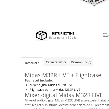
Stabilizatoare de tensiune UPS si
Power Conditioner
Distribuie
Unelte Audio
pe
Microfoane
Facebook
Accesorii de microfoane
Capsule de microfon
RETUR EXTINS
Retur pana la 30 zile!
Case-uri de microfoane
Microfoane de broadcast
Microfoane de instrumente
Microfoane de masurare si
Caracteristici
Review-uri
(0)
calibrare
Descriere
Microfoane de studio
Midas M32R LIVE + Flightcase:
Microfoane de Suprafata
Pachetul include:
Microfoane de voce si live
Mixer digital Midas M32R LIVE
Microfoane lavaliera si headset
Flightcase pentru Midas M32R LIVE
Mixer digital Midas M32R LIVE
Microfoane podcast, USB, iOS /
Android
Mixerul audio digital Midas M32R LIVE este excelent atat pe
atat live cat si in studio. Acesta beneficiaza de 16 preamp
Microfoane pt Camere Video