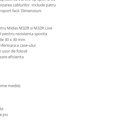
izarea cablurilor. Include patru
nsport facil. Dimensiuni
pentru Midas M32R si M32R Live
el pentru rezistenta sporita
u de 30 x 30 mm
nferioara a case-ului
 usor de folosit
zare eficienta
arime medie)
te
e jos