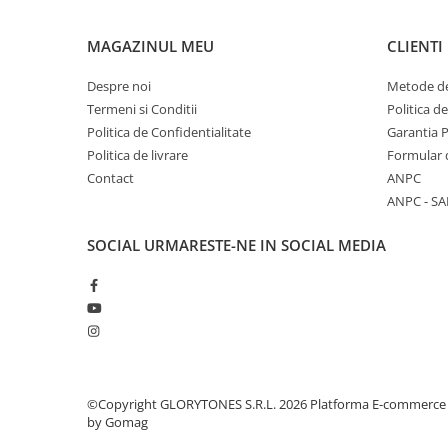
Instrumente si jucarii pentru copii
Instrumente traditionale
MAGAZINUL MEU
CLIENTI
Tobe
DJ
Despre noi
Metode de
Termeni si Conditii
Politica d
Accesorii DJ
Politica de Confidentialitate
Garantia 
Accesorii Pick-up si Vinyl
Politica de livrare
Formular 
Case-uri DJ
Contact
ANPC
CD Playere DJ
ANPC - SA
Console DJ
Controllere MIDI - USB DAW
SOCIAL
URMARESTE-NE IN SOCIAL MEDIA
Genti pentru DJ
Mixere DJ
Platane DJ
Samplere si controllere
Stative si pupitre DJ
Cabluri si conectori
©Copyright GLORYTONES S.R.L. 2026
Platforma E-commerce
by Gomag
Cabluri adaptoare, cabluri Y