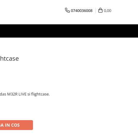
0740036008
0,00
ghtcase
das M32R LIVE si flightcase.
A IN COS