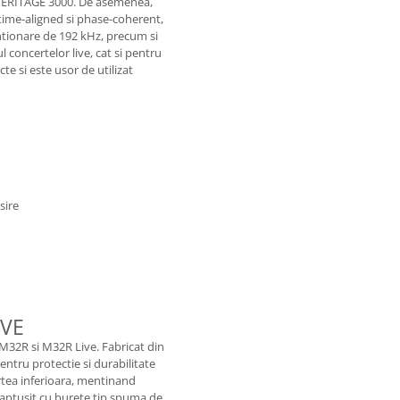
 HERITAGE 3000. De asemenea,
time-aligned si phase-coherent,
ntionare de 192 kHz, precum si
l concertelor live, cat si pentru
cte si este usor de utilizat
sire
IVE
M32R si M32R Live. Fabricat din
entru protectie si durabilitate
artea inferioara, mentinand
e captusit cu burete tip spuma de