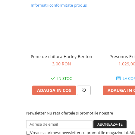
Comenzi si controllere
Informatii conformitate produs
Ecrane LED
Efecte de lumini
Lasere
Masini de fum si ceata
Mixere DMX
Moving Head-uri
Par Led si Pinspot
Pene de chitara Harley Benton
Presonus Eri
Proiectoare
3,00 RON
1.029,0
Scene şi Ring-uri de Dans
IN STOC
LA CO
Stative si schela lumini
Instrumente Muzicale
ADAUGA IN COS
ADAUGA IN 
Chitare si bass
Claviaturi
Instrumente cu arcus
Newsletter
Nu rata ofertele si promotiile noastre
Instrumente de percutie
Instrumente de suflat
Vreau sa primesc newsletter cu promotiile magazinului. Af