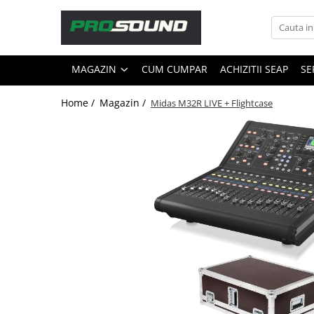
Magazin
MAGAZIN
CUM CUMPAR
ACHIZITII SEAP
SE
Sonorizare / PA
Accesorii sonorizare, PA
Home /
Magazin /
Midas M32R LIVE + Flightcase
Adaptoare phantom
Adresare publica 100V
Amplificatoare Audio
Boxe Audio
Ecrane de difuzie
Mixere audio
Monitorizare In-Ear
Pickup-uri, platane & accesorii
Playere si Recordere
Procesoare si efecte
Shockmount