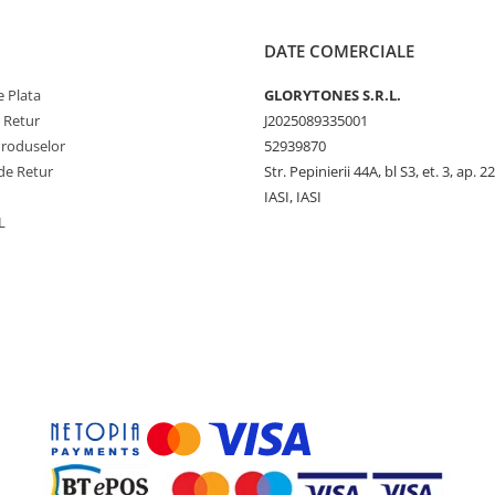
DATE COMERCIALE
 Plata
GLORYTONES S.R.L.
e Retur
J2025089335001
Produselor
52939870
de Retur
Str. Pepinierii 44A, bl S3, et. 3, ap. 22
IASI, IASI
L