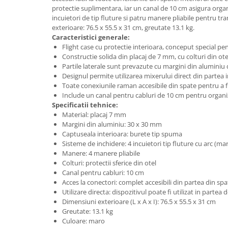
Microfoane de studio
protectie suplimentara, iar un canal de 10 cm asigura organ
Monitoare de studio
incuietori de tip fluture si patru manere pliabile pentru tra
exterioare: 76.5 x 55.5 x 31 cm, greutate 13.1 kg.
Pop filtre
Caracteristici generale:
Preamplificatoare
Flight case cu protectie interioara, conceput special 
Protectii antifonice pentru urechi
Constructie solida din placaj de 7 mm, cu colturi din ot
Partile laterale sunt prevazute cu margini din alumini
Rack studio
Designul permite utilizarea mixerului direct din partea i
Recordere de studio
Toate conexiunile raman accesibile din spate pentru a fi
Recordere portabile
Include un canal pentru cabluri de 10 cm pentru organi
Specificatii tehnice:
Sintetizatoare
Material: placaj 7 mm
Standuri si stative de monitoare
Margini din aluminiu: 30 x 30 mm
Subwoofere de studio
Captuseala interioara: burete tip spuma
Sisteme de inchidere: 4 incuietori tip fluture cu arc (m
Tratament acustic
Manere: 4 manere pliabile
Lumini si efecte
Colturi: protectii sferice din otel
Canal pentru cabluri: 10 cm
Accesorii pentru lumini
Acces la conectori: complet accesibili din partea din spa
Bare Led
Utilizare directa: dispozitivul poate fi utilizat in partea d
Dimensiuni exterioare (L x A x I): 76.5 x 55.5 x 31 cm
Cabluri de Alimentare
Greutate: 13.1 kg
Case-uri de lumini
Culoare: maro