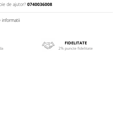
oie de ajutor?
0740036008
informatii
FIDELITATE
da
2% puncte fidelitate