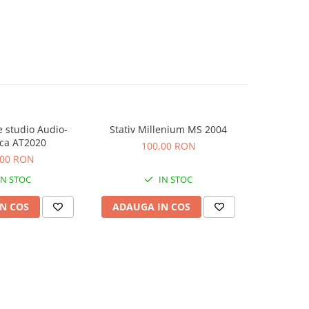
 studio Audio-
Stativ Millenium MS 2004
Consola Nu
ca AT2020
100,00 RON
5
,00 RON
IN STOC
IN STOC
N COS
ADAUGA IN COS
ADAUG