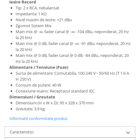
Instrumente si jucarii pentru copii
Iesire Record
Tip: 2 x RCA, nebalansat
Instrumente traditionale
Impedanta: 1 kΩ
Tobe
Nivel maxim de iesire: +21 dBu
DJ
Zgomot Sistem Mix
Main mix @ -∞, fader canal @ -∞: -104 dBu, neponderat, 20 Hz
Accesorii DJ
la 20 kHz
Accesorii Pick-up si Vinyl
Main mix @ 0 dB, fader canal @ -∞: -91 dBu, neponderat, 20 Hz
la 20 kHz
Case-uri DJ
Main mix @ 0 dB, fader canal @ 0 dB: -84 dBu, neponderat, 20
CD Playere DJ
Hz la 20 kHz
Console DJ
Alimentare / Tensiune (Fuze)
Sursa de alimentare: Comutabila, 100-240 V~ 50/60 Hz (T 1.6 A
Controllere MIDI - USB DAW
H 250 V)
Genti pentru DJ
Consum de putere: 40 W
Mixere DJ
Conexiune mains: Receptacul standard IEC
Dimensiuni / Greutate
Platane DJ
Dimensiuni (H x W x D): 95 x 328 x 370 mm
Samplere si controllere
Greutate: 3.9 kg
Stative si pupitre DJ
Informatii conformitate produs
Cabluri si conectori
Caracteristici
Cabluri adaptoare, cabluri Y