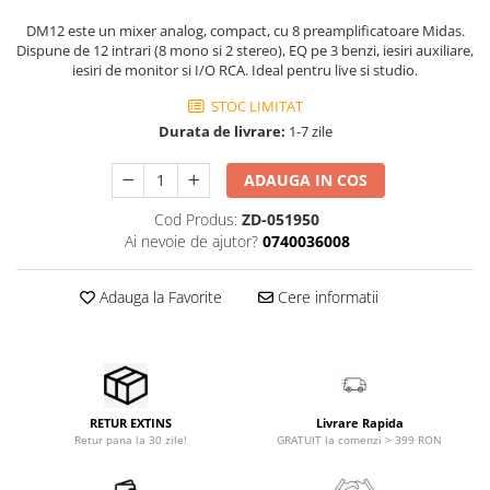
Stabilizatoare de tensiune UPS si
Power Conditioner
DM12 este un mixer analog, compact, cu 8 preamplificatoare Midas.
Dispune de 12 intrari (8 mono si 2 stereo), EQ pe 3 benzi, iesiri auxiliare,
Unelte Audio
iesiri de monitor si I/O RCA. Ideal pentru live si studio.
Microfoane
STOC LIMITAT
Accesorii de microfoane
Durata de livrare:
1-7 zile
Capsule de microfon
Case-uri de microfoane
ADAUGA IN COS
Microfoane de broadcast
Cod Produs:
ZD-051950
Microfoane de instrumente
Ai nevoie de ajutor?
0740036008
Microfoane de masurare si
calibrare
Adauga la Favorite
Cere informatii
Microfoane de studio
Microfoane de Suprafata
Microfoane de voce si live
Microfoane lavaliera si headset
Microfoane podcast, USB, iOS /
Livrare Rapida
RETUR EXTINS
GRATUIT la comenzi > 399 RON
Retur pana la 30 zile!
Android
Microfoane pt Camere Video