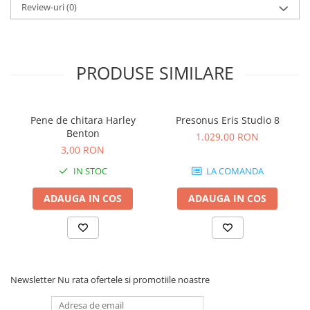
Cabluri audio
Review-uri
(0)
Cabluri de boxe
Cabluri de instrumente
Cabluri de microfon
PRODUSE SIMILARE
Cabluri DMX
Cabluri la metru
Cabluri MIDI si audio digitale
Pene de chitara Harley
Presonus Eris Studio 8
Cabluri multicore
Benton
1.029,00 RON
Conectori
3,00 RON
Standuri stative si pupitre
IN STOC
LA COMANDA
Accesorii stative
ADAUGA IN COS
ADAUGA IN COS
Stative de mixer
Stative de partituri
Case-uri, rack, huse si genti
Case-uri universale
Pachete si bundle
Newsletter
Nu rata ofertele si promotiile noastre
Casti Audio