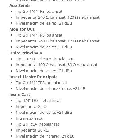
Comenzi si controllere
Aux Sends
Ecrane LED
Tip: 2 x 1/4" TRS, balansat
Efecte de lumini
Impedanta: 240 Ω balansat, 120 Ω nebalansat
Nivel maxim de iesire: +21 dBu
Lasere
Monitor Out
Masini de fum si ceata
Tip: 2 x 1/4" TRS, balansat
Mixere DMX
Impedanta: 240 Ω balansat, 120 Ω nebalansat
Nivel maxim de iesire: +21 dBu
Moving Head-uri
Iesire Principala
Par Led si Pinspot
Tip: 2 x XLR, electronic balansat
Impedanta: 100 Ω balansat, 50 Ω nebalansat
Proiectoare
Nivel maxim de iesire: +21 dBu
Scene şi Ring-uri de Dans
Insertii Iesire Principala
Stative si schela lumini
Tip: 2 x 1/4" TRS, nebalansat
Nivel maxim de intrare / iesire: +21 dBu
Instrumente Muzicale
Iesire Casti
Chitare si bass
Tip: 1/4" TRS, nebalansat
Impedanta: 25 Ω
Claviaturi
Nivel maxim de iesire: +21 dBu
Instrumente cu arcus
Intrare 2-Track
Instrumente de percutie
Tip: 2 x RCA, nebalansat
Impedanta: 20 kΩ
Instrumente de suflat
Nivel maxim de intrare: +21 dBu