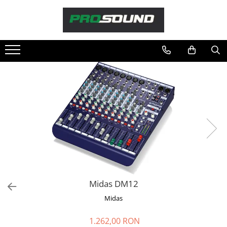
Magazin
Sonorizare / PA
Accesorii sonorizare, PA
Adaptoare phantom
Adresare publica 100V
Amplificatoare Audio
Boxe Audio
Ecrane de difuzie
Mixere audio
Monitorizare In-Ear
Pickup-uri, platane & accesorii
Midas DM12
Playere si Recordere
Midas
Procesoare si efecte
Shockmount
1.262,00 RON