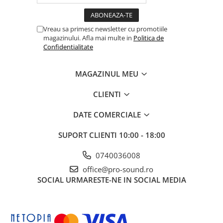
Amplificatoare de casti
Cabluri Earpad si accesorii de casti
Vreau sa primesc newsletter cu promotiile
Casti broadcast si Casti cu Microfon
magazinului. Afla mai multe in
Politica de
Confidentialitate
Casti DJ
Casti Hi-fi
MAGAZINUL MEU
Casti In ear pentru monitorizare
Casti Noise Cancelling
CLIENTI
Casti Studio
Casti wireless / fara fir
DATE COMERCIALE
Idei de cadouri
SUPORT CLIENTI
10:00 - 18:00
0740036008
office@pro-sound.ro
SOCIAL
URMARESTE-NE IN SOCIAL MEDIA