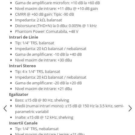
Microfoane de studio
Gama de amplificare microfon: +10 dB la +60 dB
Monitoare de studio
Nivel maxim de intrare: +11 dBu @ +10 dB gain
CMRR @ +60 dB gain: Tipic -90 dB
Pop filtre
Impedanta: 2 kΩ, balansat
Preamplificatoare
Distorsiune (THD+N) la 0 dBu: 0.005% @ 1 kHz
Phantom Power: Comutabila, +48 V
Protectii antifonice pentru urechi
Intrari de Linie
Rack studio
Tip: 1/4" TRS, balansat
Recordere de studio
Impedanta: 20 kΩ balansat / nebalansat
Gama de amplificare: -10 dB la +40 dB
Recordere portabile
Nivel maxim de intrare: +30 dBu
Sintetizatoare
Intrari Stereo
Standuri si stative de monitoare
Tip: 4 x 1/4" TRS, balansat
Impedanta: 20 kΩ balansat / nebalansat
Subwoofere de studio
Gama de amplificare: -20 dB la +20 dB
Tratament acustic
Nivel maxim de intrare: +21 dBu
Egalizator
Lumini si efecte
Bass: ±15 dB @ 80 Hz, shelving
Accesorii pentru lumini
Medii (numai intrari mono): ±15 dB @ 150 Hz la 3.5 kHz, semi-
parametric variabil
Bare Led
Inalte: ±15 dB @ 12 kHz, shelving
Cabluri de Alimentare
Insertii Canale
Case-uri de lumini
Tip: 1/4" TRS, nebalansat
Nivel maxim de intrare / iesire: +21 dBu