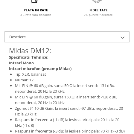
Microfoane pt instalatii si
conferinta
PLATA IN RATE
FIDELITATE
3-6 rate fara dobanda
2% puncte fidelitate
Microfoane Ribbon
Microfoane stereo
Microfoane Suspendabile
Descriere
Microfoane wireless si sisteme
Stative de microfon
Midas DM12:
Studio si inregistrari
Specificatii Tehnice:
Intrari Mono
Accesorii de microfoane
Intrari microfon (preamp Midas)
Accesorii de rack
Tip: XLR, balansat
Numar: 12
Accesorii echipamente de studio
Mic EIN @ 60 dB gain, sursa 50 Ω la insert send: -131 dBu,
Clape MIDI
neponderat, 20 Hz la 20 kHz
Controllere MIDI - USB DAW
Mic EIN @ 60 dB gain, sursa 150 Ω la insert send: -128 dBu,
neponderat, 20 Hz la 20 kHz
Controllere monitoare de studio
Zgomot @ 10 dB Gain, la insert send: -97 dBu, neponderat, 20
Convertoare AD/DA
Hz la 20 kHz
Interfete audio
Raspuns in frecventa (-1 dB) la iesirea principala: 20 Hz la 20
kHz (-1 dB)
Interfete MIDI si Cabluri Midi-USB
Raspuns in frecventa (-3 dB) la iesirea principala: 70 kHz (-3 dB)