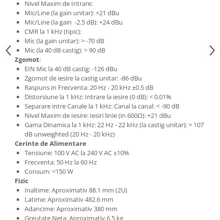
Standuri si stative de monitoare
Nivel Maxim de Intrare:
Mic/Line (la gain unitar): +21 dBu
Subwoofere de studio
Mic/Line (la gain -2.5 dB): +24 dBu
Tratament acustic
CMR la 1 kHz (tipic):
Lumini si efecte
Mic (la gain unitar): > -70 dB
Mic (la 40 dB castig): > 90 dB
Accesorii pentru lumini
Zgomot
:
Bare Led
EIN Mic la 40 dB castig: -126 dBu
Zgomot de iesire la castig unitar: -86 dBu
Cabluri de Alimentare
Raspuns in Frecventa: 20 Hz - 20 kHz ±0.5 dB
Case-uri de lumini
Distorsiune la 1 kHz: Intrare la iesire (0 dB): < 0.01%
Comenzi si controllere
Separare intre Canale la 1 kHz: Canal la canal: < -90 dB
Nivel Maxim de Iesire: Iesiri linie (in 600Ω): +21 dBu
Ecrane LED
Gama Dinamica la 1 kHz: 22 Hz - 22 kHz (la castig unitar): > 107
Efecte de lumini
dB unweighted (20 Hz - 20 kHz)
Cerinte de Alimentare
Lasere
Tensiune: 100 V AC la 240 V AC ±10%
Masini de fum si ceata
Frecventa: 50 Hz la 60 Hz
Mixere DMX
Consum: <150 W
Fizic
Moving Head-uri
Inaltime: Aproximativ 88.1 mm (2U)
Par Led si Pinspot
Latime: Aproximativ 482.6 mm
Proiectoare
Adancime: Aproximativ 380 mm
Greutate Neta: Aproximativ 6.5 kg