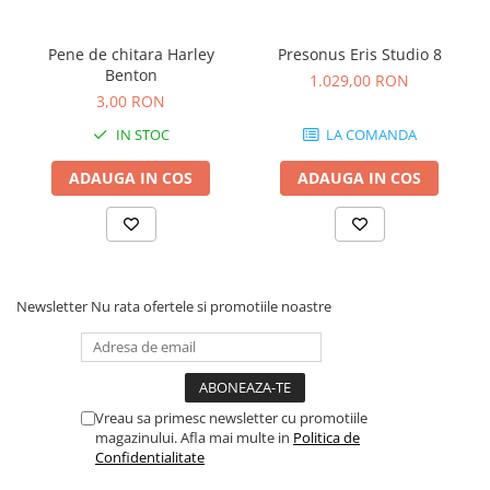
Controllere MIDI - USB DAW
Genti pentru DJ
Pene de chitara Harley
Presonus Eris Studio 8
Mixere DJ
Benton
1.029,00 RON
Platane DJ
3,00 RON
Samplere si controllere
IN STOC
LA COMANDA
Stative si pupitre DJ
Cabluri si conectori
ADAUGA IN COS
ADAUGA IN COS
Cabluri adaptoare, cabluri Y
Cabluri audio
Cabluri de boxe
Cabluri de instrumente
Newsletter
Nu rata ofertele si promotiile noastre
Cabluri de microfon
Cabluri DMX
Cabluri la metru
Cabluri MIDI si audio digitale
Vreau sa primesc newsletter cu promotiile
Cabluri multicore
magazinului. Afla mai multe in
Politica de
Confidentialitate
Conectori