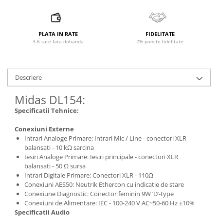
Accesorii de rack
Accesorii echipamente de studio
Clape MIDI
PLATA IN RATE
FIDELITATE
Controllere MIDI - USB DAW
3-6 rate fara dobanda
2% puncte fidelitate
Controllere monitoare de studio
Convertoare AD/DA
Descriere
Interfete audio
Interfete MIDI si Cabluri Midi-USB
Midas DL154:
Microfoane de studio
Specificatii Tehnice:
Monitoare de studio
Conexiuni Externe
Pop filtre
Intrari Analoge Primare: Intrari Mic / Line - conectori XLR
Preamplificatoare
balansati - 10 kΩ sarcina
Protectii antifonice pentru urechi
Iesiri Analoge Primare: Iesiri principale - conectori XLR
balansati - 50 Ω sursa
Rack studio
Intrari Digitale Primare: Conectori XLR - 110Ω
Recordere de studio
Conexiuni AES50: Neutrik Ethercon cu indicatie de stare
Recordere portabile
Conexiune Diagnostic: Conector feminin 9W ‘D’-type
Conexiuni de Alimentare: IEC - 100-240 V AC~50-60 Hz ±10%
Sintetizatoare
Specificatii Audio