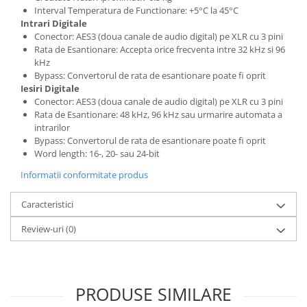
Scene şi Ring-uri de Dans
Interval Temperatura de Functionare: +5°C la 45°C
Stative si schela lumini
Intrari Digitale
Instrumente Muzicale
Conector: AES3 (doua canale de audio digital) pe XLR cu 3 pini
Rata de Esantionare: Accepta orice frecventa intre 32 kHz si 96
Chitare si bass
kHz
Claviaturi
Bypass: Convertorul de rata de esantionare poate fi oprit
Iesiri Digitale
Instrumente cu arcus
Conector: AES3 (doua canale de audio digital) pe XLR cu 3 pini
Instrumente de percutie
Rata de Esantionare: 48 kHz, 96 kHz sau urmarire automata a
intrarilor
Instrumente de suflat
Bypass: Convertorul de rata de esantionare poate fi oprit
Instrumente si jucarii pentru copii
Word length: 16-, 20- sau 24-bit
Instrumente traditionale
Informatii conformitate produs
Tobe
DJ
Caracteristici
Accesorii DJ
Review-uri
(0)
Accesorii Pick-up si Vinyl
Case-uri DJ
CD Playere DJ
PRODUSE SIMILARE
Console DJ