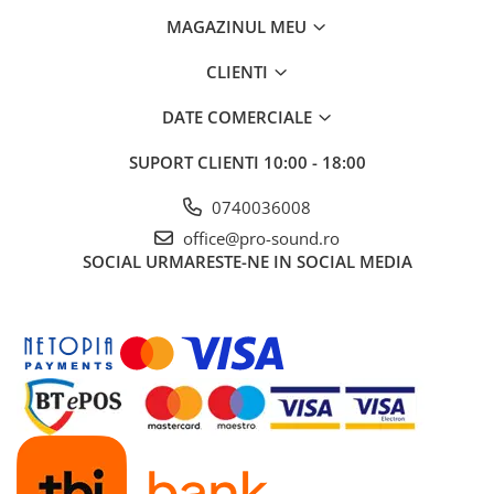
Standuri stative si pupitre
MAGAZINUL MEU
Accesorii stative
Stative de mixer
CLIENTI
Stative de partituri
DATE COMERCIALE
Case-uri, rack, huse si genti
Case-uri universale
SUPORT CLIENTI
10:00 - 18:00
Pachete si bundle
0740036008
Casti Audio
office@pro-sound.ro
Amplificatoare de casti
SOCIAL
URMARESTE-NE IN SOCIAL MEDIA
Cabluri Earpad si accesorii de casti
Casti broadcast si Casti cu Microfon
Casti DJ
Casti Hi-fi
Casti In ear pentru monitorizare
Casti Noise Cancelling
Casti Studio
Casti wireless / fara fir