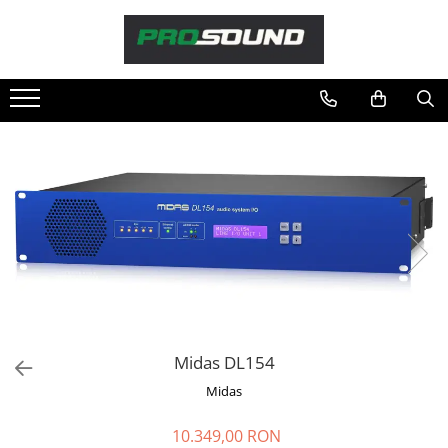
Magazin
Sonorizare / PA
Playere si Recordere
Procesoare si efecte
Shockmount
Stabilizatoare de tensiune UPS si
Power Conditioner
Unelte Audio
Microfoane
Accesorii de microfoane
Capsule de microfon
Midas DL154
Case-uri de microfoane
Midas
Microfoane de broadcast
Microfoane de instrumente
10.349,00 RON