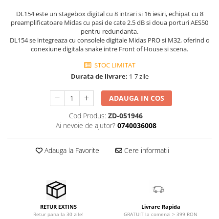
Microfoane de masurare si
calibrare
DL154 este un stagebox digital cu 8 intrari si 16 iesiri, echipat cu 8
preamplificatoare Midas cu pasi de cate 2.5 dB si doua porturi AES50
Microfoane de studio
pentru redundanta.
Microfoane de Suprafata
DL154 se integreaza cu consolele digitale Midas PRO si M32, oferind o
Microfoane de voce si live
conexiune digitala snake intre Front of House si scena.
Microfoane lavaliera si headset
STOC LIMITAT
Microfoane podcast, USB, iOS /
Durata de livrare:
1-7 zile
Android
Microfoane pt Camere Video
ADAUGA IN COS
Microfoane pt instalatii si
Cod Produs:
ZD-051946
conferinta
Ai nevoie de ajutor?
0740036008
Microfoane Ribbon
Microfoane stereo
Adauga la Favorite
Cere informatii
Microfoane Suspendabile
Microfoane wireless si sisteme
Stative de microfon
Studio si inregistrari
Livrare Rapida
RETUR EXTINS
Accesorii de microfoane
GRATUIT la comenzi > 399 RON
Retur pana la 30 zile!