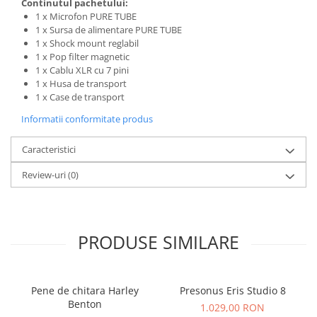
Continutul pachetului:
1 x Microfon PURE TUBE
1 x Sursa de alimentare PURE TUBE
1 x Shock mount reglabil
1 x Pop filter magnetic
1 x Cablu XLR cu 7 pini
1 x Husa de transport
1 x Case de transport
Informatii conformitate produs
Caracteristici
Review-uri
(0)
PRODUSE SIMILARE
Pene de chitara Harley
Presonus Eris Studio 8
Benton
1.029,00 RON