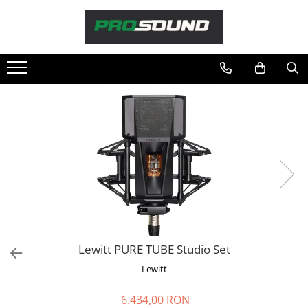
Magazin
Sonorizare / PA
Microfoane
Studio si inregistrari
Lumini si efecte
Instrumente Muzicale
DJ
Cabluri si conectori
Standuri stative si pupitre
Case-uri, rack, huse si genti
Lewitt PURE TUBE Studio Set
Pachete si bundle
Lewitt
Casti Audio
6.434,00 RON