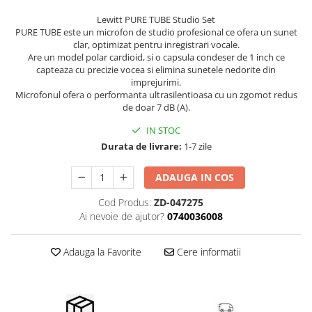
Idei de cadouri
Lewitt PURE TUBE Studio Set
PURE TUBE este un microfon de studio profesional ce ofera un sunet
clar, optimizat pentru inregistrari vocale.
Are un model polar cardioid, si o capsula condeser de 1 inch ce
capteaza cu precizie vocea si elimina sunetele nedorite din
imprejurimi.
Microfonul ofera o performanta ultrasilentioasa cu un zgomot redus
de doar 7 dB (A).
IN STOC
Durata de livrare:
1-7 zile
ADAUGA IN COS
Cod Produs:
ZD-047275
Ai nevoie de ajutor?
0740036008
Adauga la Favorite
Cere informatii