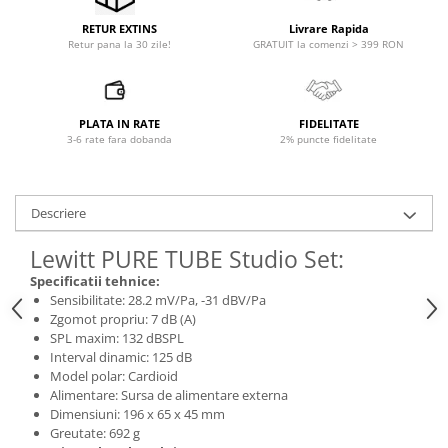
Livrare Rapida
RETUR EXTINS
GRATUIT la comenzi > 399 RON
Retur pana la 30 zile!
PLATA IN RATE
FIDELITATE
3-6 rate fara dobanda
2% puncte fidelitate
Descriere
Lewitt PURE TUBE Studio Set:
Specificatii tehnice:
Sensibilitate: 28.2 mV/Pa, -31 dBV/Pa
Zgomot propriu: 7 dB (A)
SPL maxim: 132 dBSPL
Interval dinamic: 125 dB
Model polar: Cardioid
Alimentare: Sursa de alimentare externa
Dimensiuni: 196 x 65 x 45 mm
Greutate: 692 g