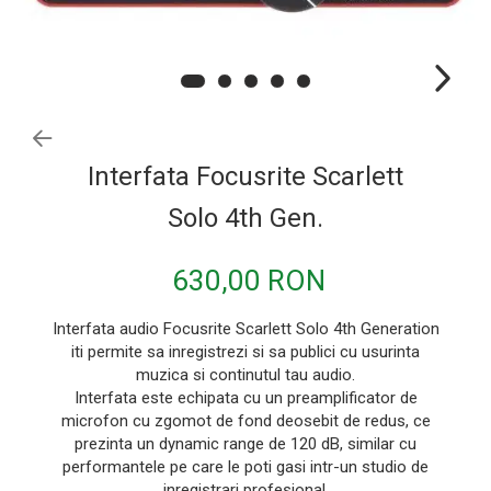
Procesoare si efecte
Shockmount
Stabilizatoare de tensiune UPS si
Power Conditioner
Unelte Audio
Microfoane
Interfata Focusrite Scarlett
Accesorii de microfoane
Solo 4th Gen.
Capsule de microfon
Case-uri de microfoane
630,00 RON
Microfoane de broadcast
Interfata audio Focusrite Scarlett Solo 4th Generation
Microfoane de instrumente
iti permite sa inregistrezi si sa publici cu usurinta
Microfoane de masurare si calibrare
muzica si continutul tau audio.
Interfata este echipata cu un preamplificator de
Microfoane de studio
microfon cu zgomot de fond deosebit de redus, ce
Microfoane de Suprafata
prezinta un dynamic range de 120 dB, similar cu
performantele pe care le poti gasi intr-un studio de
Microfoane de voce si live
inregistrari profesional.