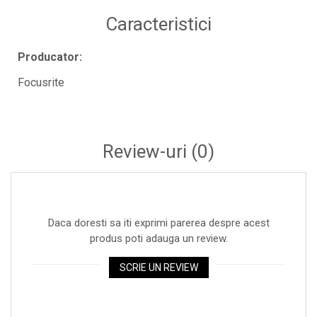
Casti Audio
Caracteristici
Amplificatoare de casti
Cabluri Earpad si accesorii de casti
Producator:
Casti broadcast si Casti cu Microfon
Focusrite
Casti DJ
Casti Hi-fi
Casti In ear pentru monitorizare
Review-uri
(0)
Casti Noise Cancelling
Casti Studio
Casti wireless / fara fir
Daca doresti sa iti exprimi parerea despre acest
Idei de cadouri
produs poti adauga un review.
SCRIE UN REVIEW