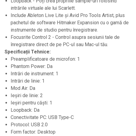
Loopback - Poți crea propriile sample-uri folosind
Par Led si Pinspot
intrările virtuale ale lui Scarlett.
Proiectoare
Include Ableton Live Lite și Avid Pro Tools Artist, plus
pachetul de software Hitmaker Expansion cu o gamă de
Scene şi Ring-uri de Dans
instrumente de studio pentru înregistrare.
Stative si schela lumini
Focusrite Control 2 - Control asupra sesiunii tale de
Instrumente Muzicale
înregistrare direct de pe PC-ul sau Mac-ul tău.
Specificații Tehnice:
Chitare si bass
Preamplificatoare de microfon: 1
Claviaturi
Phantom Power: Da
Instrumente cu arcus
Intrări de instrument: 1
Intrări de linie: 1
Instrumente de percutie
Mod Air: Da
Instrumente de suflat
Ieșiri de linie: 2
Instrumente si jucarii pentru copii
Ieșiri pentru căști: 1
Instrumente traditionale
Loopback: Da
Conectivitate PC: USB Type-C
Tobe
Protocol: USB 2.0
DJ
Form factor: Desktop