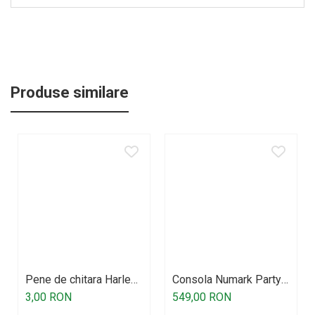
Produse similare
Pene de chitara Harley
Consola Numark Party
Benton
Mix MKII
3,00 RON
549,00 RON