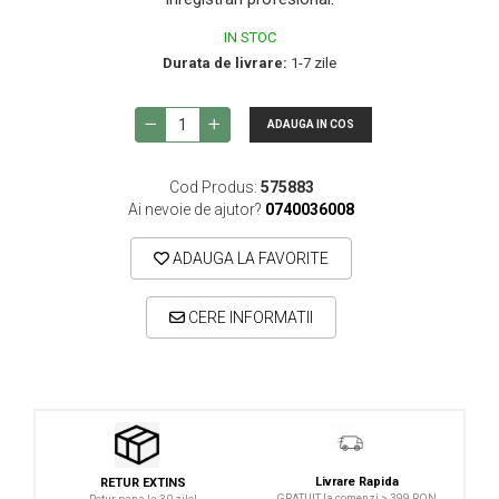
Microfoane lavaliera si headset
IN STOC
Microfoane podcast, USB, iOS /
Durata de livrare:
1-7 zile
Android
Microfoane pt Camere Video
ADAUGA IN COS
Microfoane pt instalatii si conferinta
Microfoane Ribbon
Cod Produs:
575883
Microfoane stereo
Ai nevoie de ajutor?
0740036008
Microfoane Suspendabile
ADAUGA LA FAVORITE
Microfoane wireless si sisteme
Stative de microfon
CERE INFORMATII
Studio si inregistrari
Accesorii de microfoane
Accesorii de rack
Accesorii echipamente de studio
Clape MIDI
Livrare Rapida
RETUR EXTINS
GRATUIT la comenzi > 399 RON