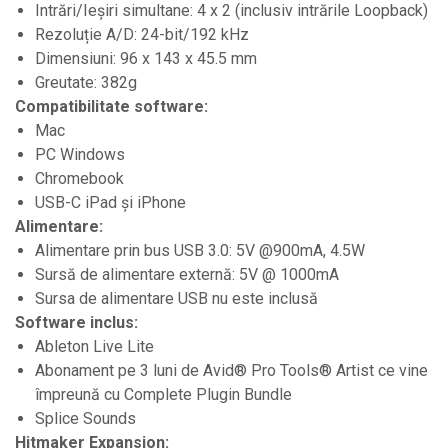
Accesorii DJ
Intrări/Ieșiri simultane: 4 x 2 (inclusiv intrările Loopback)
Rezoluție A/D: 24-bit/192 kHz
Accesorii Pick-up si Vinyl
Dimensiuni: 96 x 143 x 45.5 mm
Case-uri DJ
Greutate: 382g
CD Playere DJ
Compatibilitate software:
Console DJ
Mac
PC Windows
Controllere MIDI - USB DAW
Chromebook
Genti pentru DJ
USB-C iPad și iPhone
Mixere DJ
Alimentare:
Alimentare prin bus USB 3.0: 5V @900mA, 4.5W
Platane DJ
Sursă de alimentare externă: 5V @ 1000mA
Samplere si controllere
Sursa de alimentare USB nu este inclusă
Stative si pupitre DJ
Software inclus:
Cabluri si conectori
Ableton Live Lite
Abonament pe 3 luni de Avid® Pro Tools® Artist ce vine
Cabluri adaptoare, cabluri Y
împreună cu Complete Plugin Bundle
Cabluri audio
Splice Sounds
Cabluri de boxe
Hitmaker Expansion: