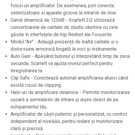
Standuri si stative de monitoare
folosi un amplificator. De asemenea, poti conecta
Subwoofere de studio
sintetizatoare si aparate groove la intrarile de linie.
Tratament acustic
Gamă dinamică de 120dB - Scarlett 2i2 utilizează
convertoarele de calitate de studio identice cu cele
Lumini si efecte
găsite în interfețele de top Rednet ale Focusrite.
Accesorii pentru lumini
Modul "Air" - Adaugă prezență de înaltă calitate și o
Bare Led
distorsiune armonică bogată la voci și instrumente.
Auto Gain - Apăsând butonul și interpretând timp de zece
Cabluri de Alimentare
secunde, Scarlett va ajusta nivelul perfect pentru
Case-uri de lumini
înregistrarea ta.
Comenzi si controllere
Clip Safe - Corectează automat amplificarea atunci când
Ecrane LED
există riscul de clipping.
Halo-uri de amplificare dinamice - Permite monitorizarea
Efecte de lumini
ușoară a semnalelor de intrare și ieșire direct de pe
Lasere
echipamentul tău.
Masini de fum si ceata
Amplificator de căști puternic și personalizat, cu control
independent al nivelului, pentru redare și monitorizare
Mixere DMX
clară și precisă.
Moving Head-uri