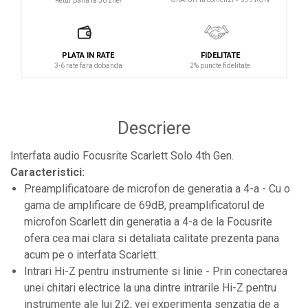
Retur pana la 30 zile!
Controllere MIDI - USB DAW
Controllere monitoare de studio
Convertoare AD/DA
PLATA IN RATE
FIDELITATE
3-6 rate fara dobanda
2% puncte fidelitate
Interfete audio
Interfete MIDI si Cabluri Midi-USB
Microfoane de studio
Descriere
Monitoare de studio
Interfata audio Focusrite Scarlett Solo 4th Gen.
Pop filtre
Caracteristici:
Preamplificatoare
Preamplificatoare de microfon de generatia a 4-a - Cu o
Protectii antifonice pentru urechi
gama de amplificare de 69dB, preamplificatorul de
microfon Scarlett din generatia a 4-a de la Focusrite
Rack studio
ofera cea mai clara si detaliata calitate prezenta pana
Recordere de studio
acum pe o interfata Scarlett.
Recordere portabile
Intrari Hi-Z pentru instrumente si linie - Prin conectarea
unei chitari electrice la una dintre intrarile Hi-Z pentru
Sintetizatoare
instrumente ale lui 2i2, vei experimenta senzatia de a