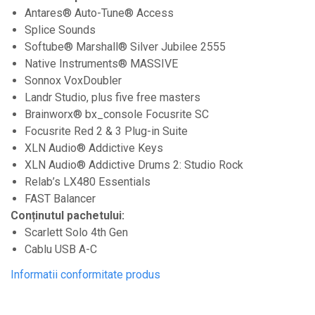
Antares® Auto-Tune® Access
Cabluri de instrumente
Splice Sounds
Cabluri de microfon
Softube® Marshall® Silver Jubilee 2555
Cabluri DMX
Native Instruments® MASSIVE
Sonnox VoxDoubler
Cabluri la metru
Landr Studio, plus five free masters
Cabluri MIDI si audio digitale
Brainworx® bx_console Focusrite SC
Cabluri multicore
Focusrite Red 2 & 3 Plug-in Suite
Conectori
XLN Audio® Addictive Keys
XLN Audio® Addictive Drums 2: Studio Rock
Standuri stative si pupitre
Relab’s LX480 Essentials
Accesorii stative
FAST Balancer
Stative de mixer
Conținutul pachetului:
Scarlett Solo 4th Gen
Stative de partituri
Cablu USB A-C
Case-uri, rack, huse si genti
Informatii conformitate produs
Case-uri universale
Pachete si bundle