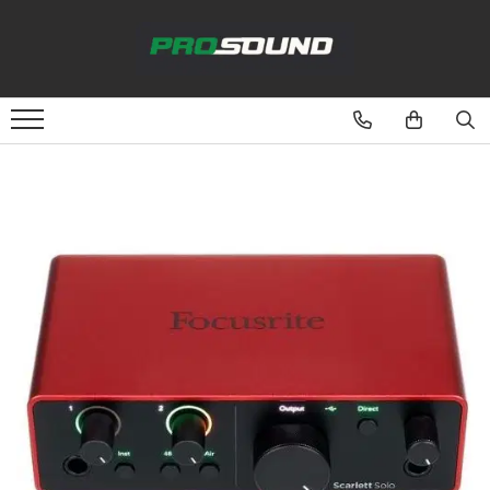
Magazin
Sonorizare / PA
Accesorii sonorizare, PA
Adaptoare phantom
Adresare publica 100V
Amplificatoare Audio
Boxe Audio
Ecrane de difuzie
Mixere audio
Monitorizare In-Ear
Pickup-uri, platane & accesorii
Playere si Recordere