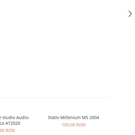
 studio Audio-
Stativ Millenium MS 2004
Consola Nu
ca AT2020
100,00 RON
5
,00 RON