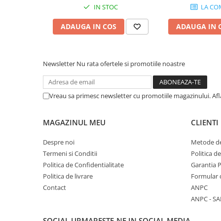
Microfoane de studio
IN STOC
LA CO
Monitoare de studio
ADAUGA IN COS
ADAUGA IN 
Pop filtre
Preamplificatoare
Protectii antifonice pentru urechi
Newsletter
Nu rata ofertele si promotiile noastre
Rack studio
Recordere de studio
Recordere portabile
Vreau sa primesc newsletter cu promotiile magazinului. Af
Sintetizatoare
Standuri si stative de monitoare
MAGAZINUL MEU
CLIENTI
Subwoofere de studio
Despre noi
Metode de
Tratament acustic
Termeni si Conditii
Politica d
Lumini si efecte
Politica de Confidentialitate
Garantia 
Accesorii pentru lumini
Politica de livrare
Formular 
Bare Led
Contact
ANPC
Cabluri de Alimentare
ANPC - SA
Case-uri de lumini
SOCIAL
URMARESTE-NE IN SOCIAL MEDIA