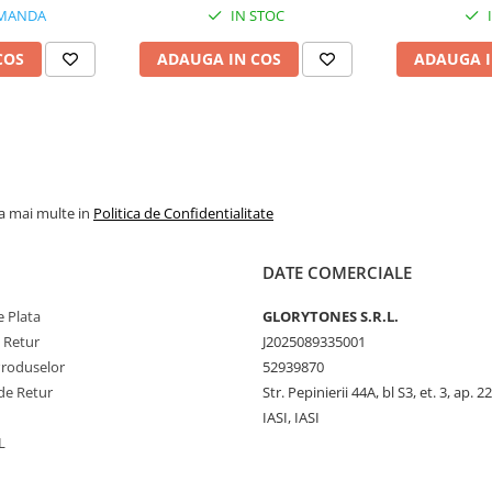
MANDA
IN STOC
COS
ADAUGA IN COS
ADAUGA I
la mai multe in
Politica de Confidentialitate
DATE COMERCIALE
 Plata
GLORYTONES S.R.L.
e Retur
J2025089335001
Produselor
52939870
de Retur
Str. Pepinierii 44A, bl S3, et. 3, ap. 22
IASI, IASI
L