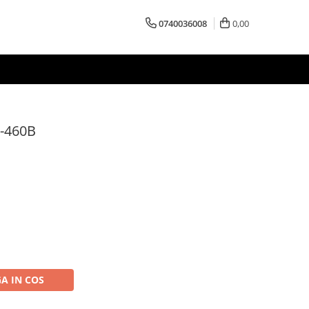
0740036008
0,00
-460B
A IN COS