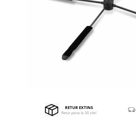
Stabilizatoare de tensiune UPS si
Power Conditioner
Unelte Audio
Microfoane
Accesorii de microfoane
Capsule de microfon
Case-uri de microfoane
Microfoane de broadcast
Microfoane de instrumente
Microfoane de masurare si
calibrare
Microfoane de studio
Microfoane de Suprafata
Distribuie
pe
Microfoane de voce si live
Facebook
RETUR EXTINS
Microfoane lavaliera si headset
Retur pana la 30 zile!
Microfoane podcast, USB, iOS /
Android
Microfoane pt Camere Video