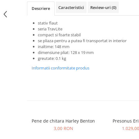
Microfoane pt instalatii si
Caracteristici
Review-uri
(0)
Descriere
conferinta
Microfoane Ribbon
stativ flaut
Microfoane stereo
seria TravLite
Microfoane Suspendabile
compact si foarte stabil
se pliaza pentru a putea fi transportat in interior
Microfoane wireless si sisteme
inaltime: 148 mm
Stative de microfon
dimensiune pliat: 128 x 19 mm
Studio si inregistrari
greutate: 0.1 kg
Accesorii de microfoane
Informatii conformitate produs
Accesorii de rack
Accesorii echipamente de studio
Clape MIDI
Controllere MIDI - USB DAW
Controllere monitoare de studio
Convertoare AD/DA
Pene de chitara Harley Benton
Presonus Eri
Interfete audio
3,00 RON
1.029,0
Interfete MIDI si Cabluri Midi-USB