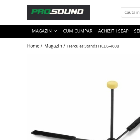
Magazin
MAGAZIN
CUM CUMPAR
ACHIZITII SEAP
SE
Sonorizare / PA
Accesorii sonorizare, PA
Home /
Magazin /
Hercules Stands HCDS-460B
Adaptoare phantom
Adresare publica 100V
Amplificatoare Audio
Boxe Audio
Ecrane de difuzie
Mixere audio
Monitorizare In-Ear
Pickup-uri, platane & accesorii
Playere si Recordere
Procesoare si efecte
Shockmount