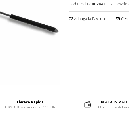
Cod Produs:
402441
Ai nevoie 
Adauga la Favorite
Cere 
Livrare Rapida
PLATA IN RATE
GRATUIT la comenzi > 399 RON
3-6 rate fara doban