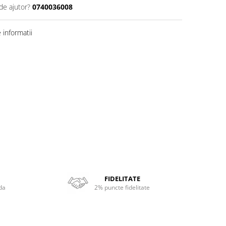
de ajutor?
0740036008
informatii
FIDELITATE
da
2% puncte fidelitate