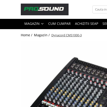
Magazin
MAGAZIN
CUM CUMPAR
ACHIZITII SEAP
SE
Sonorizare / PA
Accesorii sonorizare, PA
Home /
Magazin /
Dynacord CMS1000-3
Adaptoare phantom
Adresare publica 100V
Amplificatoare Audio
Boxe Audio
Ecrane de difuzie
Mixere audio
Monitorizare In-Ear
Pickup-uri, platane & accesorii
Playere si Recordere
Procesoare si efecte
Shockmount