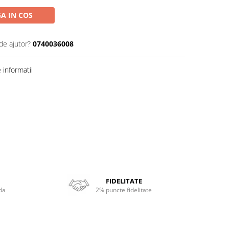
A IN COS
de ajutor?
0740036008
informatii
FIDELITATE
da
2% puncte fidelitate