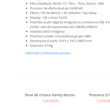
Comenzi si controllere
Filtru feedback, MON 1/2: 70Hz - 7kHz, Notch, -9dB
Ecrane LED
Procesor de efecte dual pe 24/48 biti
Efecte: 100 de fabrica + 20 utilizator, Tap-Delay
Efecte de lumini
Display: 128 x 64 px OLED
Lasere
Interfata audio digitala integrata cu conexiune USB: 4 in
Masini de fum si ceata
24 biti, rate de esantionare 44.1/48/88.2/96kHz
Interfata MIDI integrata
Mixere DMX
Phantom power comutabil pe grupe +48V
Moving Head-uri
Dimensiuni (LxIxA): 510.5 x 155 x 498.5 mm
Par Led si Pinspot
Greutate: 9.5 kg
Proiectoare
Informatii conformitate produs
Scene şi Ring-uri de Dans
Stative si schela lumini
Instrumente Muzicale
Chitare si bass
Claviaturi
Instrumente cu arcus
Pene de chitara Harley Benton
Presonus Eri
Instrumente de percutie
3,00 RON
1.029,0
Instrumente de suflat