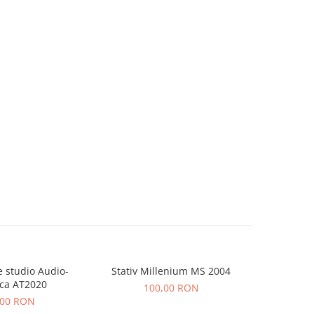
 studio Audio-
Stativ Millenium MS 2004
Consola Nu
ca AT2020
100,00 RON
5
,00 RON