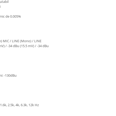
utabil
B
 mic de 0.005%
im) MIC / LINE (Mono) / LINE
mV) / -34 dBu (15.5 mV) / -34 dBu
mi: -130dBu
.6k, 2.5k, 4k, 6.3k, 12k Hz