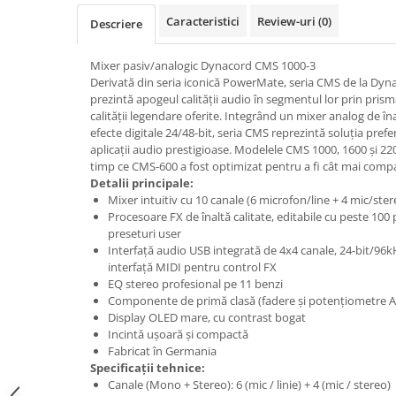
Microfoane pt instalatii si
Caracteristici
Review-uri
(0)
Descriere
conferinta
Microfoane Ribbon
Mixer pasiv/analogic Dynacord CMS 1000-3
Microfoane stereo
Derivată din seria iconică PowerMate, seria CMS de la Dy
Microfoane Suspendabile
prezintă apogeul calității audio în segmentul lor prin prism
calității legendare oferite. Integrând un mixer analog de în
Microfoane wireless si sisteme
efecte digitale 24/48-bit, seria CMS reprezintă soluția pr
Stative de microfon
aplicații audio prestigioase. Modelele CMS 1000, 1600 și 220
Studio si inregistrari
timp ce CMS-600 a fost optimizat pentru a fi cât mai comp
Detalii principale:
Accesorii de microfoane
Mixer intuitiv cu 10 canale (6 microfon/line + 4 mic/ster
Accesorii de rack
Procesoare FX de înaltă calitate, editabile cu peste 100 p
preseturi user
Accesorii echipamente de studio
Interfață audio USB integrată de 4x4 canale, 24-bit/96kH
Clape MIDI
interfață MIDI pentru control FX
Controllere MIDI - USB DAW
EQ stereo profesional pe 11 benzi
Componente de primă clasă (fadere și potențiometre 
Controllere monitoare de studio
Display OLED mare, cu contrast bogat
Convertoare AD/DA
Incintă ușoară și compactă
Fabricat în Germania
Interfete audio
Specificații tehnice:
Interfete MIDI si Cabluri Midi-USB
Canale (Mono + Stereo): 6 (mic / linie) + 4 (mic / stereo)