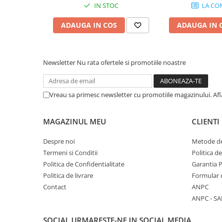
Instrumente si jucarii pentru copii
IN STOC
LA CO
Instrumente traditionale
ADAUGA IN COS
ADAUGA IN 
Tobe
DJ
Accesorii DJ
Newsletter
Nu rata ofertele si promotiile noastre
Accesorii Pick-up si Vinyl
Case-uri DJ
CD Playere DJ
Vreau sa primesc newsletter cu promotiile magazinului. Af
Console DJ
Controllere MIDI - USB DAW
MAGAZINUL MEU
CLIENTI
Genti pentru DJ
Despre noi
Metode de
Mixere DJ
Termeni si Conditii
Politica d
Platane DJ
Politica de Confidentialitate
Garantia 
Samplere si controllere
Politica de livrare
Formular 
Stative si pupitre DJ
Contact
ANPC
Cabluri si conectori
ANPC - SA
Cabluri adaptoare, cabluri Y
SOCIAL
URMARESTE-NE IN SOCIAL MEDIA