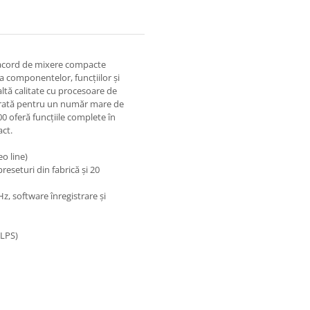
nacord de mixere compacte
a componentelor, funcțiilor și
altă calitate cu procesoare de
eferată pentru un număr mare de
0 oferă funcțiile complete în
act.
eo line)
reseturi din fabrică și 20
z, software înregistrare și
ALPS)