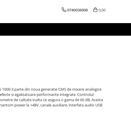
0740036008
0,00
 1000-3 parte din noua generatie CMS de mixere analogice
 efecte si egalizatoare performante integrate. Controlul
iometre de calitate inalta ce asigura o gama de 60 dB. Acesta
phantom power la +48V, canale auxiliare, interfata audio USB