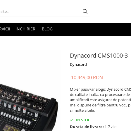
RVICII
ÎNCHIRIERI
BLOG
Dynacord CMS1000-3
Dynacord
10.449,00 RON
Mixer pasiv/analogic Dynacord CMS
de calitate inalta, cu procesoare de
amplificarii este asigurat de potent
mai dispune de filtre pentru voci, 
si multe altele.
IN STOC
Durata de livrare:
1-7 zile