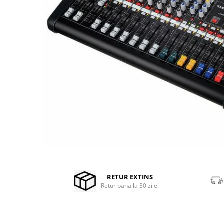
Stabilizatoare de tensiune UPS si
Power Conditioner
Unelte Audio
Microfoane
Accesorii de microfoane
Capsule de microfon
Case-uri de microfoane
Microfoane de broadcast
Microfoane de instrumente
Microfoane de masurare si
calibrare
Microfoane de studio
Microfoane de Suprafata
Distribuie
pe
Microfoane de voce si live
Facebook
RETUR EXTINS
Microfoane lavaliera si headset
Retur pana la 30 zile!
Microfoane podcast, USB, iOS /
Android
Microfoane pt Camere Video