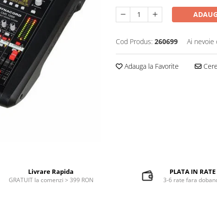
ADAUG
Cod Produs:
260699
Ai nevoie 
Adauga la Favorite
Cere 
Livrare Rapida
PLATA IN RATE
GRATUIT la comenzi > 399 RON
3-6 rate fara doban