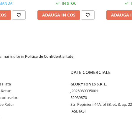
MANDA
IN STOC
COS
ADAUGA IN COS
ADAUGA I
la mai multe in
Politica de Confidentialitate
DATE COMERCIALE
 Plata
GLORYTONES S.R.L.
e Retur
J2025089335001
Produselor
52939870
de Retur
Str. Pepinierii 44A, bl S3, et. 3, ap. 22
IASI, IASI
L