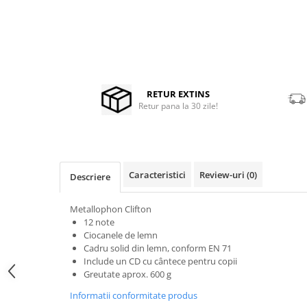
Stabilizatoare de tensiune UPS si
Power Conditioner
Unelte Audio
Distribuie
Microfoane
pe
Facebook
Accesorii de microfoane
Capsule de microfon
RETUR EXTINS
Retur pana la 30 zile!
Case-uri de microfoane
Microfoane de broadcast
Microfoane de instrumente
Microfoane de masurare si
Caracteristici
Review-uri
(0)
calibrare
Descriere
Microfoane de studio
Metallophon Clifton
Microfoane de Suprafata
12 note
Microfoane de voce si live
Ciocanele de lemn
Microfoane lavaliera si headset
Cadru solid din lemn, conform EN 71
Include un CD cu cântece pentru copii
Microfoane podcast, USB, iOS /
Greutate aprox. 600 g
Android
Informatii conformitate produs
Microfoane pt Camere Video