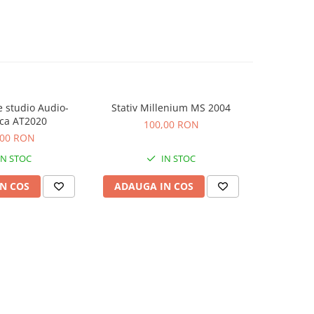
 studio Audio-
Stativ Millenium MS 2004
Consola Nu
ca AT2020
100,00 RON
5
,00 RON
IN STOC
IN STOC
N COS
ADAUGA IN COS
ADAUG