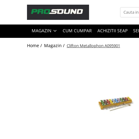
Magazin
MAGAZIN
CUM CUMPAR
ACHIZITII SEAP
SE
Sonorizare / PA
Accesorii sonorizare, PA
Home /
Magazin /
Clifton Metallophon A095901
Adaptoare phantom
Adresare publica 100V
Amplificatoare Audio
Boxe Audio
Ecrane de difuzie
Mixere audio
Monitorizare In-Ear
Pickup-uri, platane & accesorii
Playere si Recordere
Procesoare si efecte
Shockmount