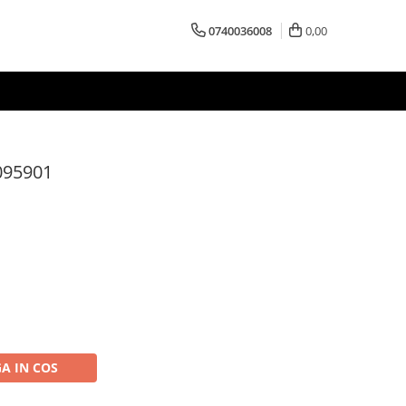
0740036008
0,00
095901
A IN COS