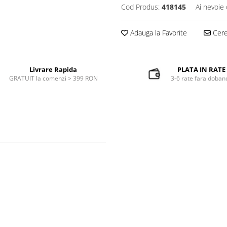
Cod Produs:
418145
Ai nevoie 
Adauga la Favorite
Cere 
Livrare Rapida
PLATA IN RATE
GRATUIT la comenzi > 399 RON
3-6 rate fara doban