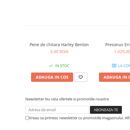
Microfoane pt instalatii si
conferinta
Microfoane Ribbon
Microfoane stereo
Microfoane Suspendabile
Microfoane wireless si sisteme
Pene de chitara Harley Benton
Presonus Eri
Stative de microfon
3,00 RON
1.029,0
Studio si inregistrari
Accesorii de microfoane
IN STOC
LA CO
Accesorii de rack
ADAUGA IN COS
ADAUGA IN 
Accesorii echipamente de studio
Clape MIDI
Controllere MIDI - USB DAW
Newsletter
Nu rata ofertele si promotiile noastre
Controllere monitoare de studio
Convertoare AD/DA
Interfete audio
Vreau sa primesc newsletter cu promotiile magazinului. Af
Interfete MIDI si Cabluri Midi-USB