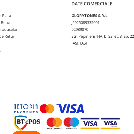
DATE COMERCIALE
 Plata
GLORYTONES S.R.L.
e Retur
J2025089335001
Produselor
52939870
de Retur
Str. Pepinierii 44A, bl S3, et. 3, ap. 22
IASI, IASI
L