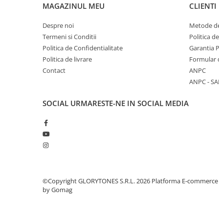
Microfoane de studio
MAGAZINUL MEU
CLIENTI
Monitoare de studio
Despre noi
Metode de
Pop filtre
Termeni si Conditii
Politica d
Preamplificatoare
Politica de Confidentialitate
Garantia 
Protectii antifonice pentru urechi
Politica de livrare
Formular 
Rack studio
Contact
ANPC
Recordere de studio
ANPC - SA
Recordere portabile
SOCIAL
URMARESTE-NE IN SOCIAL MEDIA
Sintetizatoare
Standuri si stative de monitoare
Subwoofere de studio
Tratament acustic
Lumini si efecte
Accesorii pentru lumini
©Copyright GLORYTONES S.R.L. 2026
Platforma E-commerce
Bare Led
by Gomag
Cabluri de Alimentare
Case-uri de lumini