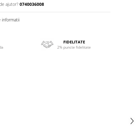
de ajutor?
0740036008
informatii
FIDELITATE
da
2% puncte fidelitate