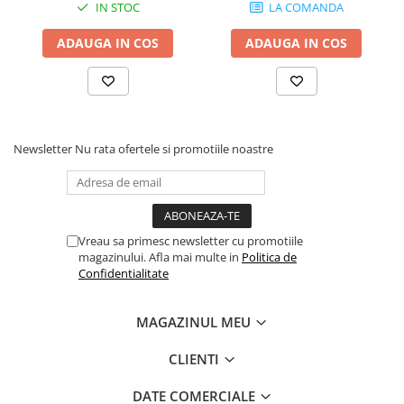
Controllere MIDI - USB DAW
IN STOC
LA COMANDA
Genti pentru DJ
ADAUGA IN COS
ADAUGA IN COS
Mixere DJ
Platane DJ
Samplere si controllere
Stative si pupitre DJ
Cabluri si conectori
Newsletter
Nu rata ofertele si promotiile noastre
Cabluri adaptoare, cabluri Y
Cabluri audio
Cabluri de boxe
Vreau sa primesc newsletter cu promotiile
Cabluri de instrumente
magazinului. Afla mai multe in
Politica de
Cabluri de microfon
Confidentialitate
Cabluri DMX
Cabluri la metru
MAGAZINUL MEU
Cabluri MIDI si audio digitale
CLIENTI
Cabluri multicore
Conectori
DATE COMERCIALE