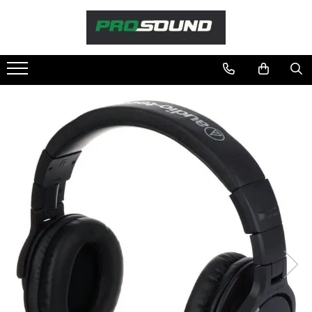
Magazin
Sonorizare / PA
Playere si Recordere
Procesoare si efecte
Shockmount
Stabilizatoare de tensiune UPS si
Power Conditioner
Unelte Audio
Microfoane
Accesorii de microfoane
Capsule de microfon
Case-uri de microfoane
Microfoane de broadcast
Microfoane de instrumente