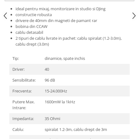
Standuri si stative de monitoare
Subwoofere de studio
ideal pentru mixaj, monitorizare in studio si DJing
constructie robusta
Tratament acustic
drivere de 40mm din magneti de pamant rar
Lumini si efecte
bobina din CCAW
cablu detasabil
Accesorii pentru lumini
2 tipuri de cablu livrate in pachet: cablu spiralat (1.2-3.0m),
Bare Led
cablu drept (3.0m)
Cabluri de Alimentare
Tip:
dinamice, spate inchis
Case-uri de lumini
Comenzi si controllere
Driver:
40
Ecrane LED
Sensibilitate:
96 dB
Efecte de lumini
Lasere
Frecventa:
15-24.000Hz
Masini de fum si ceata
Putere Max.
1600mW la 1kHz
Mixere DMX
Intrare:
Moving Head-uri
Impedanta:
35 Ohmi
Par Led si Pinspot
Cablu:
spiralat 1.2-3m, cablu drept de 3m
Proiectoare