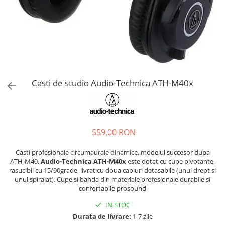
Microfoane de masurare si
calibrare
Microfoane de studio
Microfoane de Suprafata
Microfoane de voce si live
Microfoane lavaliera si headset
Microfoane podcast, USB, iOS /
Casti de studio Audio-Technica ATH-M40x
Android
Microfoane pt Camere Video
Microfoane pt instalatii si
conferinta
559,00 RON
Microfoane Ribbon
Microfoane stereo
Casti profesionale circumaurale dinamice, modelul succesor dupa
ATH-M40,
Audio-Technica ATH-M40x
este dotat cu cupe pivotante,
Microfoane Suspendabile
rasucibil cu 15/90grade, livrat cu doua cabluri detasabile (unul drept si
Microfoane wireless si sisteme
unul spiralat). Cupe si banda din materiale profesionale durabile si
Stative de microfon
confortabile prosound
Studio si inregistrari
IN STOC
Accesorii de microfoane
Durata de livrare:
1-7 zile