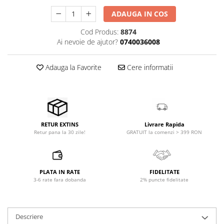
Accesorii de rack
ADAUGA IN COS
Accesorii echipamente de studio
Clape MIDI
Cod Produs:
8874
Ai nevoie de ajutor?
0740036008
Controllere MIDI - USB DAW
Controllere monitoare de studio
Adauga la Favorite
Cere informatii
Convertoare AD/DA
Interfete audio
Interfete MIDI si Cabluri Midi-USB
Microfoane de studio
Monitoare de studio
Livrare Rapida
RETUR EXTINS
GRATUIT la comenzi > 399 RON
Retur pana la 30 zile!
Pop filtre
Preamplificatoare
Protectii antifonice pentru urechi
PLATA IN RATE
FIDELITATE
Rack studio
3-6 rate fara dobanda
2% puncte fidelitate
Recordere de studio
Recordere portabile
Sintetizatoare
Descriere