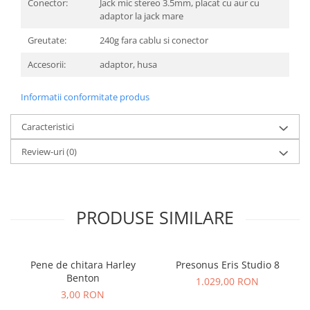
Scene şi Ring-uri de Dans
Conector:
Jack mic stereo 3.5mm, placat cu aur cu
adaptor la jack mare
Stative si schela lumini
Instrumente Muzicale
Greutate:
240g fara cablu si conector
Chitare si bass
Accesorii:
adaptor, husa
Claviaturi
Instrumente cu arcus
Informatii conformitate produs
Instrumente de percutie
Caracteristici
Instrumente de suflat
Instrumente si jucarii pentru copii
Review-uri
(0)
Instrumente traditionale
Tobe
DJ
PRODUSE SIMILARE
Accesorii DJ
Accesorii Pick-up si Vinyl
Case-uri DJ
Pene de chitara Harley
Presonus Eris Studio 8
CD Playere DJ
Benton
1.029,00 RON
3,00 RON
Console DJ