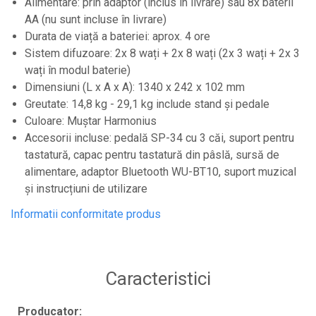
Alimentare: prin adaptor (inclus în livrare) sau 8x baterii
Par Led si Pinspot
AA (nu sunt incluse în livrare)
Proiectoare
Durata de viață a bateriei: aprox. 4 ore
Sistem difuzoare: 2x 8 wați + 2x 8 wați (2x 3 wați + 2x 3
Scene şi Ring-uri de Dans
wați în modul baterie)
Stative si schela lumini
Dimensiuni (L x A x A): 1340 x 242 x 102 mm
Instrumente Muzicale
Greutate: 14,8 kg - 29,1 kg include stand și pedale
Culoare: Muștar Harmonius
Chitare si bass
Accesorii incluse: pedală SP-34 cu 3 căi, suport pentru
Claviaturi
tastatură, capac pentru tastatură din pâslă, sursă de
Instrumente cu arcus
alimentare, adaptor Bluetooth WU-BT10, suport muzical
Instrumente de percutie
și instrucțiuni de utilizare
Instrumente de suflat
Informatii conformitate produs
Instrumente si jucarii pentru copii
Instrumente traditionale
Caracteristici
Tobe
DJ
Producator: