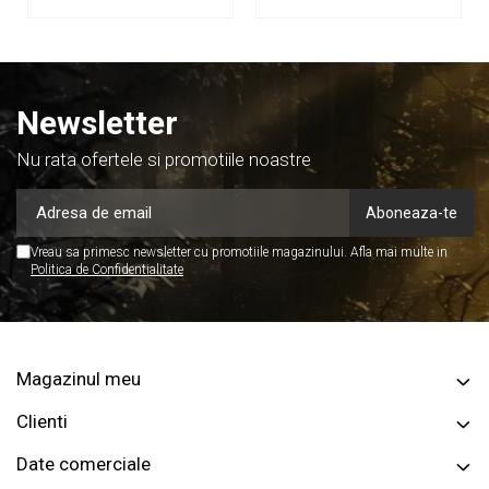
Casti Audio
Amplificatoare de casti
Cabluri Earpad si accesorii de casti
Casti broadcast si Casti cu Microfon
Newsletter
Casti DJ
Nu rata ofertele si promotiile noastre
Casti Hi-fi
Casti In ear pentru monitorizare
Casti Noise Cancelling
Vreau sa primesc newsletter cu promotiile magazinului. Afla mai multe in
Politica de Confidentialitate
Casti Studio
Casti wireless / fara fir
Idei de cadouri
Magazinul meu
Clienti
Date comerciale