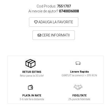
Microfoane lavaliera si headset
Cod Produs:
7551707
Microfoane podcast, USB, iOS /
Ai nevoie de ajutor?
0740036008
Android
ADAUGA LA FAVORITE
Microfoane pt Camere Video
Microfoane pt instalatii si conferinta
CERE INFORMATII
Microfoane Ribbon
Microfoane stereo
Microfoane Suspendabile
Microfoane wireless si sisteme
Stative de microfon
Livrare Rapida
RETUR EXTINS
Studio si inregistrari
GRATUIT la comenzi > 399 RON
Retur pana la 30 zile!
Accesorii de microfoane
Accesorii de rack
PLATA IN RATE
FIDELITATE
Accesorii echipamente de studio
3-6 rate fara dobanda
2% puncte fidelitate
Clape MIDI