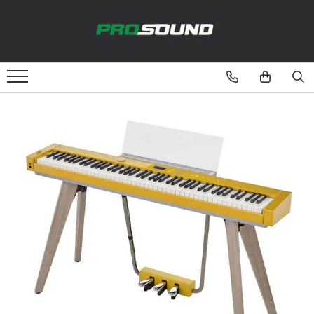
Magazin
Sonorizare / PA
Accesorii sonorizare, PA
Adaptoare phantom
Adresare publica 100V
Amplificatoare Audio
Boxe Audio
Ecrane de difuzie
Mixere audio
Monitorizare In-Ear
Pickup-uri, platane & accesorii
Playere si Recordere