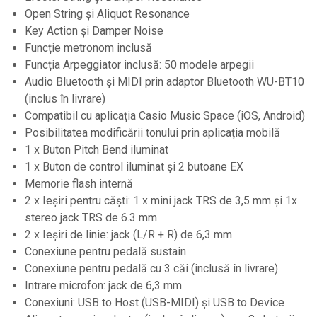
Standuri si stative de monitoare
Open String și Aliquot Resonance
Subwoofere de studio
Key Action și Damper Noise
Tratament acustic
Funcție metronom inclusă
Funcția Arpeggiator inclusă: 50 modele arpegii
Lumini si efecte
Audio Bluetooth și MIDI prin adaptor Bluetooth WU-BT10
Accesorii pentru lumini
(inclus în livrare)
Bare Led
Compatibil cu aplicația Casio Music Space (iOS, Android)
Posibilitatea modificării tonului prin aplicația mobilă
Cabluri de Alimentare
1 x Buton Pitch Bend iluminat
Case-uri de lumini
1 x Buton de control iluminat și 2 butoane EX
Comenzi si controllere
Memorie flash internă
Ecrane LED
2 x Ieșiri pentru căști: 1 x mini jack TRS de 3,5 mm și 1x
stereo jack TRS de 6.3 mm
Efecte de lumini
2 x Ieșiri de linie: jack (L/R + R) de 6,3 mm
Lasere
Conexiune pentru pedală sustain
Masini de fum si ceata
Conexiune pentru pedală cu 3 căi (inclusă în livrare)
Intrare microfon: jack de 6,3 mm
Mixere DMX
Conexiuni: USB to Host (USB-MIDI) și USB to Device
Moving Head-uri