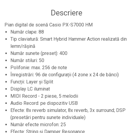
Controllere MIDI - USB DAW
Descriere
Controllere monitoare de studio
Convertoare AD/DA
Pian digital de scenă Casio PX-S7000 HM
Număr clape: 88
Interfete audio
Tip claviatură: Smart Hybrid Hammer Action realizată din
Interfete MIDI si Cabluri Midi-USB
lemn/rășină
Microfoane de studio
Număr sunete (preset): 400
Monitoare de studio
Număr stiluri: 50
Polifonie: max. 256 de note
Pop filtre
Înregistrări: 96 de configurații (4 zone x 24 de bănci)
Preamplificatoare
Funcții: Layer și Split
Protectii antifonice pentru urechi
Display LC iluminat
MIDI Record - 2 piese, 5 melodii
Rack studio
Audio Record: pe dispozitiv USB
Recordere de studio
Efecte: 8x reverb simulator, 8x reverb, 3x surround; DSP
Recordere portabile
(presetări pentru sunete individuale)
Sintetizatoare
Număr efecte microfon: 25
Efecte: String și Damper Resonance