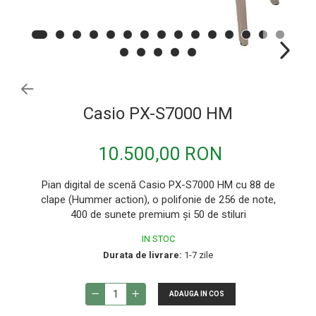
Procesoare si efecte
Shockmount
Stabilizatoare de tensiune UPS si
Power Conditioner
Unelte Audio
Microfoane
Casio PX-S7000 HM
Accesorii de microfoane
Capsule de microfon
10.500,00 RON
Case-uri de microfoane
Pian digital de scenă Casio PX-S7000 HM cu 88 de
Microfoane de broadcast
clape (Hummer action), o polifonie de 256 de note,
Microfoane de instrumente
400 de sunete premium și 50 de stiluri
Microfoane de masurare si calibrare
IN STOC
Durata de livrare:
1-7 zile
Microfoane de studio
Microfoane de Suprafata
ADAUGA IN COS
Microfoane de voce si live