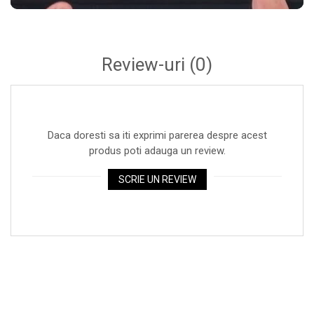
Accesorii DJ
Accesorii Pick-up si Vinyl
Case-uri DJ
Review-uri
(0)
CD Playere DJ
Console DJ
Controllere MIDI - USB DAW
Genti pentru DJ
Daca doresti sa iti exprimi parerea despre acest
produs poti adauga un review.
Mixere DJ
Platane DJ
SCRIE UN REVIEW
Samplere si controllere
Stative si pupitre DJ
Cabluri si conectori
Cabluri adaptoare, cabluri Y
Cabluri audio
Cabluri de boxe