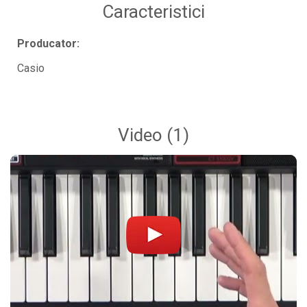
Caracteristici
Par Led si Pinspot
Proiectoare
Producator:
Scene şi Ring-uri de Dans
Casio
Stative si schela lumini
Instrumente Muzicale
Chitare si bass
Video
(1)
Claviaturi
Instrumente cu arcus
Instrumente de percutie
Instrumente de suflat
Instrumente si jucarii pentru copii
Instrumente traditionale
Tobe
DJ