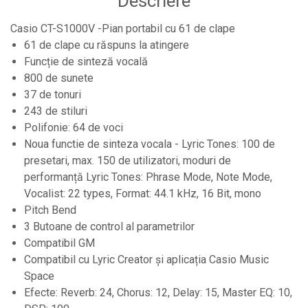
Descriere
Controllere MIDI - USB DAW
Casio CT-S1000V -Pian portabil cu 61 de clape
Controllere monitoare de studio
61 de clape cu răspuns la atingere
Convertoare AD/DA
Funcție de sinteză vocală
Interfete audio
800 de sunete
37 de tonuri
Interfete MIDI si Cabluri Midi-USB
243 de stiluri
Microfoane de studio
Polifonie: 64 de voci
Monitoare de studio
Noua functie de sinteza vocala - Lyric Tones: 100 de
Pop filtre
presetari, max. 150 de utilizatori, moduri de
performanță Lyric Tones: Phrase Mode, Note Mode,
Preamplificatoare
Vocalist: 22 types, Format: 44.1 kHz, 16 Bit, mono
Protectii antifonice pentru urechi
Pitch Bend
Rack studio
3 Butoane de control al parametrilor
Compatibil GM
Recordere de studio
Compatibil cu Lyric Creator și aplicația Casio Music
Recordere portabile
Space
Sintetizatoare
Efecte: Reverb: 24, Chorus: 12, Delay: 15, Master EQ: 10,