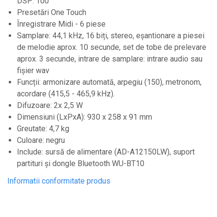
DSP: 100
Standuri si stative de monitoare
Presetări One Touch
Subwoofere de studio
Înregistrare Midi - 6 piese
Tratament acustic
Samplare: 44,1 kHz, 16 biți, stereo, eșantionare a piesei
Lumini si efecte
de melodie aprox. 10 secunde, set de tobe de prelevare
aprox. 3 secunde, intrare de samplare: intrare audio sau
Accesorii pentru lumini
fișier wav
Bare Led
Funcții: armonizare automată, arpegiu (150), metronom,
Cabluri de Alimentare
acordare (415,5 - 465,9 kHz).
Difuzoare: 2x 2,5 W
Case-uri de lumini
Dimensiuni (LxPxA): 930 x 258 x 91 mm
Comenzi si controllere
Greutate: 4,7 kg
Ecrane LED
Culoare: negru
Efecte de lumini
Include: sursă de alimentare (AD-A12150LW), suport
partituri și dongle Bluetooth WU-BT10
Lasere
Informatii conformitate produs
Masini de fum si ceata
Mixere DMX
Moving Head-uri