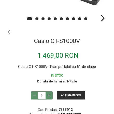
Procesoare si efecte
Shockmount
Stabilizatoare de tensiune UPS si
Power Conditioner
Unelte Audio
Microfoane
Casio CT-S1000V
Accesorii de microfoane
Capsule de microfon
1.469,00 RON
Case-uri de microfoane
Casio CT-S1000V -Pian portabil cu 61 de clape
Microfoane de broadcast
IN STOC
Microfoane de instrumente
Durata de livrare:
1-7 zile
Microfoane de masurare si calibrare
Microfoane de studio
ADAUGA IN COS
Microfoane de Suprafata
Microfoane de voce si live
Cod Produs:
7535912