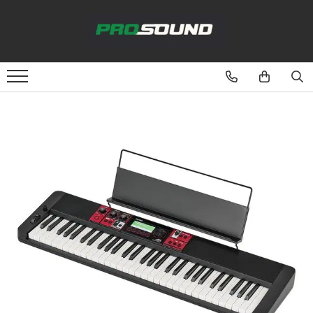
Magazin
Sonorizare / PA
Accesorii sonorizare, PA
Adaptoare phantom
Adresare publica 100V
Amplificatoare Audio
Boxe Audio
Ecrane de difuzie
Mixere audio
Monitorizare In-Ear
Pickup-uri, platane & accesorii
Playere si Recordere