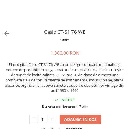
Stabilizatoare de tensiune UPS si
Power Conditioner
Unelte Audio
Microfoane
Accesorii de microfoane
Casio CT-S1 76 WE
Capsule de microfon
Casio
Case-uri de microfoane
1.366,00 RON
Microfoane de broadcast
Microfoane de instrumente
Pian digital Casio CT-S1 76 WE cu un design compact, minimalist și
Microfoane de masurare si
extrem de portabil. Cu un generator de sunet AiX de la Casio cu ieșire
calibrare
de sunet de înaltă calitate, CT-S1 are 76 de clape de dimensiune
completă și 61 de tonuri diferite de instrumente, inclusiv piane, piane
Microfoane de studio
electrice, orgi, și chiar câteva sunete clasice ale claviaturilor vintage din
Microfoane de Suprafata
anii 1980 si 1990
Microfoane de voce si live
IN STOC
Microfoane lavaliera si headset
Durata de livrare:
1-7 zile
Microfoane podcast, USB, iOS /
Android
ADAUGA IN COS
Microfoane pt Camere Video