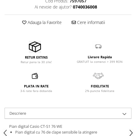
Cod Produs:
7597057
Microfoane pt instalatii si
Ai nevoie de ajutor?
0740036008
conferinta
Microfoane Ribbon
Adauga la Favorite
Cere informatii
Microfoane stereo
Microfoane Suspendabile
Microfoane wireless si sisteme
Stative de microfon
Studio si inregistrari
Livrare Rapida
RETUR EXTINS
GRATUIT la comenzi > 399 RON
Retur pana la 30 zile!
Accesorii de microfoane
Accesorii de rack
Accesorii echipamente de studio
PLATA IN RATE
FIDELITATE
Clape MIDI
3-6 rate fara dobanda
2% puncte fidelitate
Controllere MIDI - USB DAW
Controllere monitoare de studio
Convertoare AD/DA
Descriere
Interfete audio
Pian digital Casio CT-S1 76 WE
Interfete MIDI si Cabluri Midi-USB
Pian digital cu 76 de clape sensibile la atingere