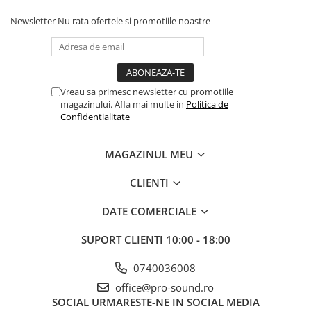
Instrumente si jucarii pentru copii
Instrumente traditionale
Newsletter
Nu rata ofertele si promotiile noastre
Tobe
DJ
Accesorii DJ
Vreau sa primesc newsletter cu promotiile
Accesorii Pick-up si Vinyl
magazinului. Afla mai multe in
Politica de
Case-uri DJ
Confidentialitate
CD Playere DJ
Console DJ
MAGAZINUL MEU
Controllere MIDI - USB DAW
CLIENTI
Genti pentru DJ
Mixere DJ
DATE COMERCIALE
Platane DJ
Samplere si controllere
SUPORT CLIENTI
10:00 - 18:00
Stative si pupitre DJ
0740036008
Cabluri si conectori
office@pro-sound.ro
Cabluri adaptoare, cabluri Y
SOCIAL
URMARESTE-NE IN SOCIAL MEDIA