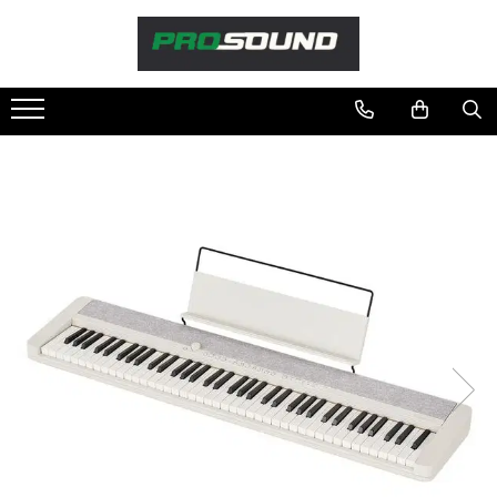
Magazin
Sonorizare / PA
Accesorii sonorizare, PA
Adaptoare phantom
Adresare publica 100V
Amplificatoare Audio
Boxe Audio
Ecrane de difuzie
Mixere audio
Monitorizare In-Ear
Pickup-uri, platane & accesorii
Playere si Recordere
Procesoare si efecte
Shockmount