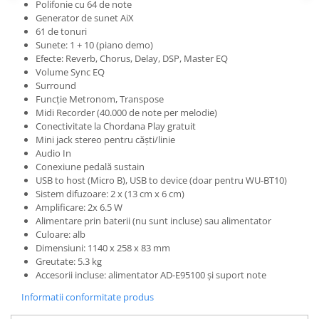
Microfoane de studio
Polifonie cu 64 de note
Generator de sunet AiX
Monitoare de studio
61 de tonuri
Pop filtre
Sunete: 1 + 10 (piano demo)
Preamplificatoare
Efecte: Reverb, Chorus, Delay, DSP, Master EQ
Volume Sync EQ
Protectii antifonice pentru urechi
Surround
Rack studio
Funcție Metronom, Transpose
Midi Recorder (40.000 de note per melodie)
Recordere de studio
Conectivitate la Chordana Play gratuit
Recordere portabile
Mini jack stereo pentru căști/linie
Sintetizatoare
Audio In
Conexiune pedală sustain
Standuri si stative de monitoare
USB to host (Micro B), USB to device (doar pentru WU-BT10)
Subwoofere de studio
Sistem difuzoare: 2 x (13 cm x 6 cm)
Tratament acustic
Amplificare: 2x 6.5 W
Alimentare prin baterii (nu sunt incluse) sau alimentator
Lumini si efecte
Culoare: alb
Accesorii pentru lumini
Dimensiuni: 1140 x 258 x 83 mm
Greutate: 5.3 kg
Bare Led
Accesorii incluse: alimentator AD-E95100 și suport note
Cabluri de Alimentare
Informatii conformitate produs
Case-uri de lumini