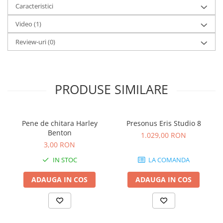
Comenzi si controllere
Caracteristici
Ecrane LED
Video
(1)
Efecte de lumini
Lasere
Review-uri
(0)
Masini de fum si ceata
Mixere DMX
Moving Head-uri
PRODUSE SIMILARE
Par Led si Pinspot
Proiectoare
Scene şi Ring-uri de Dans
Pene de chitara Harley
Presonus Eris Studio 8
Stative si schela lumini
Benton
1.029,00 RON
Instrumente Muzicale
3,00 RON
Chitare si bass
IN STOC
LA COMANDA
Claviaturi
ADAUGA IN COS
ADAUGA IN COS
Instrumente cu arcus
Instrumente de percutie
Instrumente de suflat