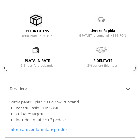
Microfoane pt instalatii si
conferinta
Microfoane Ribbon
Microfoane stereo
Livrare Rapida
RETUR EXTINS
Microfoane Suspendabile
GRATUIT la comenzi > 399 RON
Retur pana la 30 zile!
Microfoane wireless si sisteme
Stative de microfon
Studio si inregistrari
PLATA IN RATE
FIDELITATE
3-6 rate fara dobanda
2% puncte fidelitate
Accesorii de microfoane
Accesorii de rack
Accesorii echipamente de studio
Descriere
Clape MIDI
Controllere MIDI - USB DAW
Stativ pentru pian Casio CS-470 Stand
Pentru Casio CDP-S360
Controllere monitoare de studio
Culoare: Negru
Convertoare AD/DA
Include unitate cu 3 pedale
Interfete audio
Informatii conformitate produs
Interfete MIDI si Cabluri Midi-USB