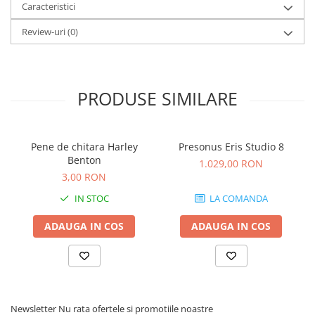
Microfoane de studio
Caracteristici
Monitoare de studio
Review-uri
(0)
Pop filtre
Preamplificatoare
Protectii antifonice pentru urechi
PRODUSE SIMILARE
Rack studio
Recordere de studio
Recordere portabile
Pene de chitara Harley
Presonus Eris Studio 8
Sintetizatoare
Benton
1.029,00 RON
Standuri si stative de monitoare
3,00 RON
Subwoofere de studio
IN STOC
LA COMANDA
Tratament acustic
Lumini si efecte
ADAUGA IN COS
ADAUGA IN COS
Accesorii pentru lumini
Bare Led
Cabluri de Alimentare
Case-uri de lumini
Newsletter
Nu rata ofertele si promotiile noastre