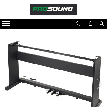
Magazin
Sonorizare / PA
Accesorii sonorizare, PA
Adaptoare phantom
Adresare publica 100V
Amplificatoare Audio
Boxe Audio
Ecrane de difuzie
Mixere audio
Monitorizare In-Ear
Pickup-uri, platane & accesorii
Playere si Recordere
Procesoare si efecte
Shockmount