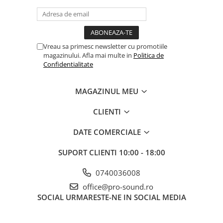
Comenzi si controllere
Ecrane LED
Efecte de lumini
Lasere
Vreau sa primesc newsletter cu promotiile
Masini de fum si ceata
magazinului. Afla mai multe in
Politica de
Confidentialitate
Mixere DMX
Moving Head-uri
MAGAZINUL MEU
Par Led si Pinspot
Proiectoare
CLIENTI
Scene şi Ring-uri de Dans
Stative si schela lumini
DATE COMERCIALE
Instrumente Muzicale
SUPORT CLIENTI
10:00 - 18:00
Chitare si bass
Claviaturi
0740036008
Instrumente cu arcus
office@pro-sound.ro
SOCIAL
URMARESTE-NE IN SOCIAL MEDIA
Instrumente de percutie
Instrumente de suflat