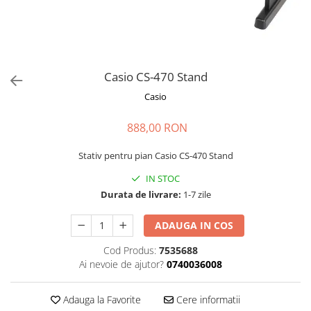
Stabilizatoare de tensiune UPS si
Power Conditioner
Unelte Audio
Microfoane
Accesorii de microfoane
Casio CS-470 Stand
Capsule de microfon
Casio
Case-uri de microfoane
888,00 RON
Microfoane de broadcast
Microfoane de instrumente
Stativ pentru pian Casio CS-470 Stand
Microfoane de masurare si
calibrare
IN STOC
Durata de livrare:
1-7 zile
Microfoane de studio
Microfoane de Suprafata
ADAUGA IN COS
Microfoane de voce si live
Microfoane lavaliera si headset
Cod Produs:
7535688
Ai nevoie de ajutor?
0740036008
Microfoane podcast, USB, iOS /
Android
Adauga la Favorite
Cere informatii
Microfoane pt Camere Video