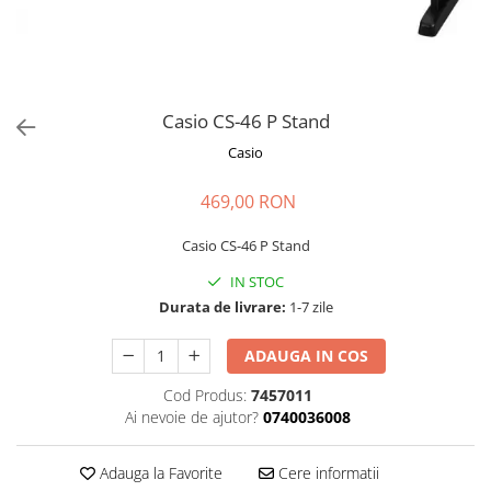
Stabilizatoare de tensiune UPS si
Power Conditioner
Unelte Audio
Microfoane
Accesorii de microfoane
Casio CS-46 P Stand
Capsule de microfon
Casio
Case-uri de microfoane
469,00 RON
Microfoane de broadcast
Microfoane de instrumente
Casio CS-46 P Stand
Microfoane de masurare si
calibrare
IN STOC
Durata de livrare:
1-7 zile
Microfoane de studio
Microfoane de Suprafata
ADAUGA IN COS
Microfoane de voce si live
Microfoane lavaliera si headset
Cod Produs:
7457011
Ai nevoie de ajutor?
0740036008
Microfoane podcast, USB, iOS /
Android
Adauga la Favorite
Cere informatii
Microfoane pt Camere Video