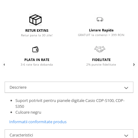
Microfoane pt instalatii si
conferinta
Microfoane Ribbon
Microfoane stereo
Livrare Rapida
RETUR EXTINS
Microfoane Suspendabile
GRATUIT la comenzi > 399 RON
Retur pana la 30 zile!
Microfoane wireless si sisteme
Stative de microfon
Studio si inregistrari
PLATA IN RATE
FIDELITATE
3-6 rate fara dobanda
2% puncte fidelitate
Accesorii de microfoane
Accesorii de rack
Accesorii echipamente de studio
Descriere
Clape MIDI
Controllere MIDI - USB DAW
Suport potrivit pentru pianele digitale Casio CDP-S100, CDP-
S350
Controllere monitoare de studio
Culoare negru
Convertoare AD/DA
Informatii conformitate produs
Interfete audio
Interfete MIDI si Cabluri Midi-USB
Caracteristici