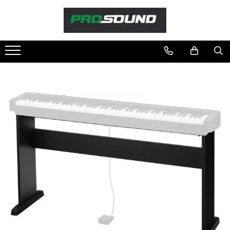
Magazin
Sonorizare / PA
Accesorii sonorizare, PA
Adaptoare phantom
Adresare publica 100V
Amplificatoare Audio
Boxe Audio
Ecrane de difuzie
Mixere audio
Monitorizare In-Ear
Pickup-uri, platane & accesorii
Playere si Recordere
Procesoare si efecte
Shockmount