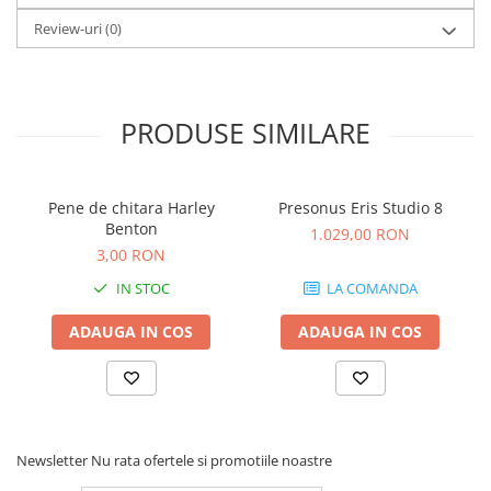
Microfoane de studio
Review-uri
(0)
Monitoare de studio
Pop filtre
Preamplificatoare
Protectii antifonice pentru urechi
PRODUSE SIMILARE
Rack studio
Recordere de studio
Recordere portabile
Pene de chitara Harley
Presonus Eris Studio 8
Benton
Sintetizatoare
1.029,00 RON
3,00 RON
Standuri si stative de monitoare
Subwoofere de studio
IN STOC
LA COMANDA
Tratament acustic
ADAUGA IN COS
ADAUGA IN COS
Lumini si efecte
Accesorii pentru lumini
Bare Led
Cabluri de Alimentare
Newsletter
Nu rata ofertele si promotiile noastre
Case-uri de lumini