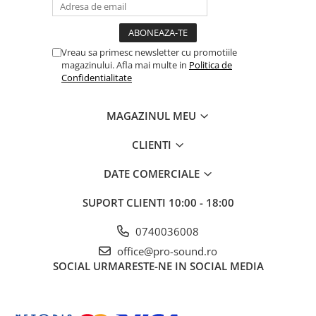
Comenzi si controllere
Ecrane LED
Efecte de lumini
Vreau sa primesc newsletter cu promotiile
Lasere
magazinului. Afla mai multe in
Politica de
Masini de fum si ceata
Confidentialitate
Mixere DMX
Moving Head-uri
MAGAZINUL MEU
Par Led si Pinspot
CLIENTI
Proiectoare
Scene şi Ring-uri de Dans
DATE COMERCIALE
Stative si schela lumini
SUPORT CLIENTI
10:00 - 18:00
Instrumente Muzicale
Chitare si bass
0740036008
Claviaturi
office@pro-sound.ro
Instrumente cu arcus
SOCIAL
URMARESTE-NE IN SOCIAL MEDIA
Instrumente de percutie
Instrumente de suflat