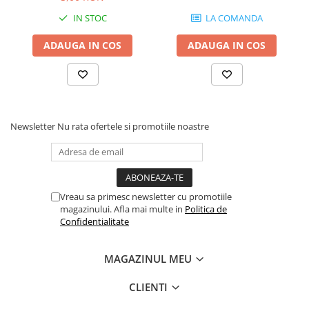
Comenzi si controllere
IN STOC
LA COMANDA
Ecrane LED
Efecte de lumini
ADAUGA IN COS
ADAUGA IN COS
Lasere
Masini de fum si ceata
Mixere DMX
Moving Head-uri
Newsletter
Nu rata ofertele si promotiile noastre
Par Led si Pinspot
Proiectoare
Scene şi Ring-uri de Dans
Stative si schela lumini
Vreau sa primesc newsletter cu promotiile
Instrumente Muzicale
magazinului. Afla mai multe in
Politica de
Chitare si bass
Confidentialitate
Claviaturi
Instrumente cu arcus
MAGAZINUL MEU
Instrumente de percutie
CLIENTI
Instrumente de suflat