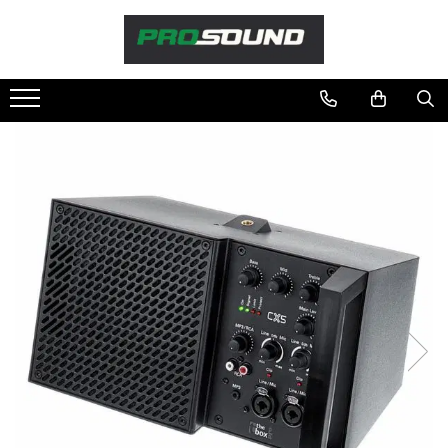
Magazin
Sonorizare / PA
Accesorii sonorizare, PA
Adaptoare phantom
Adresare publica 100V
Amplificatoare Audio
Boxe Audio
Ecrane de difuzie
Mixere audio
Monitorizare In-Ear
Pickup-uri, platane & accesorii
Playere si Recordere
Procesoare si efecte
Shockmount