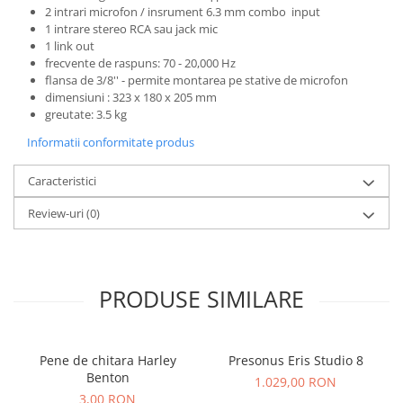
Microfoane de studio
2 intrari microfon / insrument 6.3 mm combo input
Monitoare de studio
1 intrare stereo RCA sau jack mic
1 link out
Pop filtre
frecvente de raspuns: 70 - 20,000 Hz
Preamplificatoare
flansa de 3/8'' - permite montarea pe stative de microfon
Protectii antifonice pentru urechi
dimensiuni : 323 x 180 x 205 mm
greutate: 3.5 kg
Rack studio
Informatii conformitate produs
Recordere de studio
Recordere portabile
Caracteristici
Sintetizatoare
Standuri si stative de monitoare
Review-uri
(0)
Subwoofere de studio
Tratament acustic
Lumini si efecte
PRODUSE SIMILARE
Accesorii pentru lumini
Bare Led
Cabluri de Alimentare
Pene de chitara Harley
Presonus Eris Studio 8
Benton
Case-uri de lumini
1.029,00 RON
3,00 RON