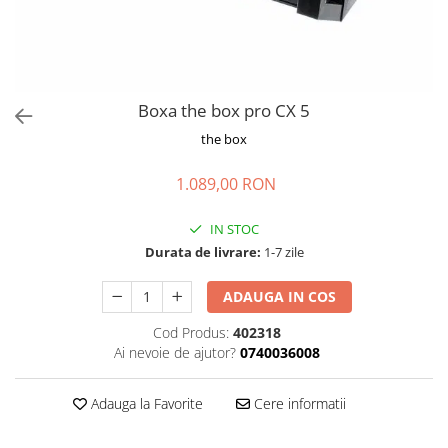
Stabilizatoare de tensiune UPS si
Power Conditioner
Unelte Audio
Microfoane
Accesorii de microfoane
Boxa the box pro CX 5
Capsule de microfon
the box
Case-uri de microfoane
1.089,00 RON
Microfoane de broadcast
Microfoane de instrumente
IN STOC
Microfoane de masurare si
Durata de livrare:
1-7 zile
calibrare
Microfoane de studio
ADAUGA IN COS
Microfoane de Suprafata
Cod Produs:
402318
Microfoane de voce si live
Ai nevoie de ajutor?
0740036008
Microfoane lavaliera si headset
Microfoane podcast, USB, iOS /
Adauga la Favorite
Cere informatii
Android
Microfoane pt Camere Video