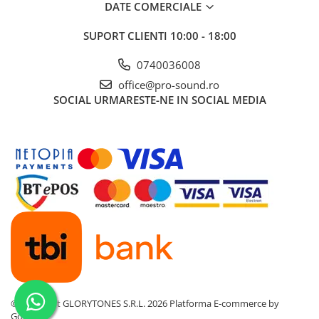
Instrumente si jucarii pentru copii
DATE COMERCIALE
Instrumente traditionale
SUPORT CLIENTI
10:00 - 18:00
Tobe
DJ
0740036008
Accesorii DJ
office@pro-sound.ro
Accesorii Pick-up si Vinyl
SOCIAL
URMARESTE-NE IN SOCIAL MEDIA
Case-uri DJ
CD Playere DJ
Console DJ
Controllere MIDI - USB DAW
Genti pentru DJ
Mixere DJ
Platane DJ
Samplere si controllere
Stative si pupitre DJ
Cabluri si conectori
Cabluri adaptoare, cabluri Y
©Copyright GLORYTONES S.R.L. 2026
Platforma E-commerce by
Gomag