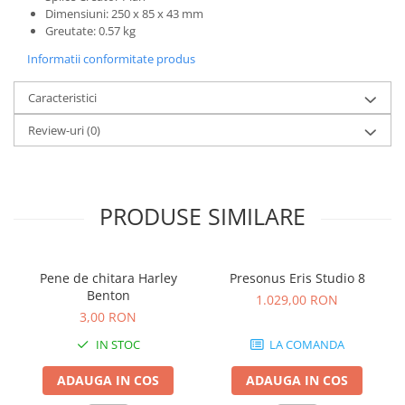
Instrumente si jucarii pentru copii
Dimensiuni: 250 x 85 x 43 mm
Instrumente traditionale
Greutate: 0.57 kg
Tobe
Informatii conformitate produs
DJ
Caracteristici
Accesorii DJ
Accesorii Pick-up si Vinyl
Review-uri
(0)
Case-uri DJ
CD Playere DJ
Console DJ
PRODUSE SIMILARE
Controllere MIDI - USB DAW
Genti pentru DJ
Mixere DJ
Pene de chitara Harley
Presonus Eris Studio 8
Platane DJ
Benton
1.029,00 RON
Samplere si controllere
3,00 RON
Stative si pupitre DJ
IN STOC
LA COMANDA
Cabluri si conectori
ADAUGA IN COS
ADAUGA IN COS
Cabluri adaptoare, cabluri Y