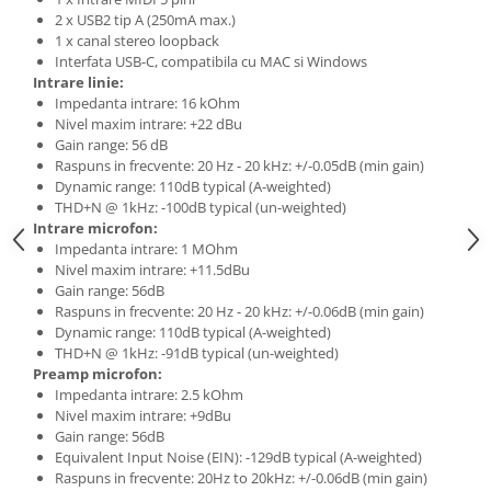
Microfoane de studio
2 x USB2 tip A (250mA max.)
Monitoare de studio
1 x canal stereo loopback
Pop filtre
Interfata USB-C, compatibila cu MAC si Windows
Intrare linie:
Preamplificatoare
Impedanta intrare: 16 kOhm
Protectii antifonice pentru urechi
Nivel maxim intrare: +22 dBu
Rack studio
Gain range: 56 dB
Raspuns in frecvente: 20 Hz - 20 kHz: +/-0.05dB (min gain)
Recordere de studio
Dynamic range: 110dB typical (A-weighted)
Recordere portabile
THD+N @ 1kHz: -100dB typical (un-weighted)
Intrare microfon:
Sintetizatoare
Impedanta intrare: 1 MOhm
Standuri si stative de monitoare
Nivel maxim intrare: +11.5dBu
Subwoofere de studio
Gain range: 56dB
Raspuns in frecvente: 20 Hz - 20 kHz: +/-0.06dB (min gain)
Tratament acustic
Dynamic range: 110dB typical (A-weighted)
Lumini si efecte
THD+N @ 1kHz: -91dB typical (un-weighted)
Preamp microfon:
Accesorii pentru lumini
Impedanta intrare: 2.5 kOhm
Bare Led
Nivel maxim intrare: +9dBu
Cabluri de Alimentare
Gain range: 56dB
Equivalent Input Noise (EIN): -129dB typical (A-weighted)
Case-uri de lumini
Raspuns in frecvente: 20Hz to 20kHz: +/-0.06dB (min gain)