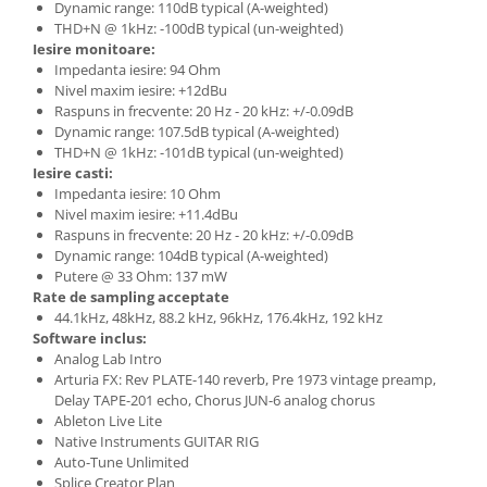
Comenzi si controllere
Dynamic range: 110dB typical (A-weighted)
THD+N @ 1kHz: -100dB typical (un-weighted)
Ecrane LED
Iesire monitoare:
Efecte de lumini
Impedanta iesire: 94 Ohm
Lasere
Nivel maxim iesire: +12dBu
Raspuns in frecvente: 20 Hz - 20 kHz: +/-0.09dB
Masini de fum si ceata
Dynamic range: 107.5dB typical (A-weighted)
Mixere DMX
THD+N @ 1kHz: -101dB typical (un-weighted)
Moving Head-uri
Iesire casti:
Impedanta iesire: 10 Ohm
Par Led si Pinspot
Nivel maxim iesire: +11.4dBu
Proiectoare
Raspuns in frecvente: 20 Hz - 20 kHz: +/-0.09dB
Scene şi Ring-uri de Dans
Dynamic range: 104dB typical (A-weighted)
Putere @ 33 Ohm: 137 mW
Stative si schela lumini
Rate de sampling acceptate
Instrumente Muzicale
44.1kHz, 48kHz, 88.2 kHz, 96kHz, 176.4kHz, 192 kHz
Software inclus:
Chitare si bass
Analog Lab Intro
Claviaturi
Arturia FX: Rev PLATE-140 reverb, Pre 1973 vintage preamp,
Delay TAPE-201 echo, Chorus JUN-6 analog chorus
Instrumente cu arcus
Ableton Live Lite
Instrumente de percutie
Native Instruments GUITAR RIG
Instrumente de suflat
Auto-Tune Unlimited
Splice Creator Plan