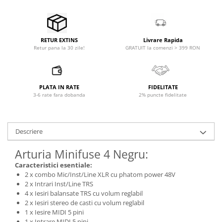
Microfoane pt instalatii si
conferinta
Microfoane Ribbon
Microfoane stereo
Livrare Rapida
RETUR EXTINS
GRATUIT la comenzi > 399 RON
Retur pana la 30 zile!
Microfoane Suspendabile
Microfoane wireless si sisteme
Stative de microfon
PLATA IN RATE
FIDELITATE
Studio si inregistrari
3-6 rate fara dobanda
2% puncte fidelitate
Accesorii de microfoane
Accesorii de rack
Descriere
Accesorii echipamente de studio
Clape MIDI
Arturia Minifuse 4 Negru:
Controllere MIDI - USB DAW
Caracteristici esentiale:
Controllere monitoare de studio
2 x combo Mic/Inst/Line XLR cu phatom power 48V
2 x Intrari Inst/Line TRS
Convertoare AD/DA
4 x Iesiri balansate TRS cu volum reglabil
Interfete audio
2 x Iesiri stereo de casti cu volum reglabil
Interfete MIDI si Cabluri Midi-USB
1 x Iesire MIDI 5 pini
1 x Intrare MIDI 5 pini