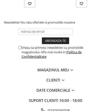
Cabluri audio
Cabluri de boxe
Cabluri de instrumente
Cabluri de microfon
Newsletter
Nu rata ofertele si promotiile noastre
Cabluri DMX
Cabluri la metru
Cabluri MIDI si audio digitale
Cabluri multicore
Vreau sa primesc newsletter cu promotiile
magazinului. Afla mai multe in
Politica de
Conectori
Confidentialitate
Standuri stative si pupitre
Accesorii stative
MAGAZINUL MEU
Stative de mixer
Stative de partituri
CLIENTI
Case-uri, rack, huse si genti
DATE COMERCIALE
Case-uri universale
Pachete si bundle
SUPORT CLIENTI
10:00 - 18:00
Casti Audio
0740036008