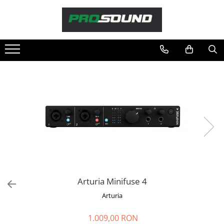
Magazin
Sonorizare / PA
Accesorii sonorizare, PA
Adaptoare phantom
Adresare publica 100V
Amplificatoare Audio
Boxe Audio
Ecrane de difuzie
Mixere audio
Monitorizare In-Ear
Pickup-uri, platane & accesorii
Arturia Minifuse 4
Playere si Recordere
Arturia
Procesoare si efecte
Shockmount
1.009,00 RON