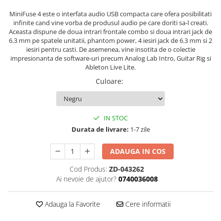
Stabilizatoare de tensiune UPS si
Power Conditioner
MiniFuse 4 este o interfata audio USB compacta care ofera posibilitati
infinite cand vine vorba de produsul audio pe care doriti sa-l creati.
Unelte Audio
Aceasta dispune de doua intrari frontale combo si doua intrari jack de
Microfoane
6.3 mm pe spatele unitatii, phantom power, 4 iesiri jack de 6.3 mm si 2
iesiri pentru casti. De asemenea, vine insotita de o colectie
Accesorii de microfoane
impresionanta de software-uri precum Analog Lab Intro, Guitar Rig si
Capsule de microfon
Ableton Live Lite.
Case-uri de microfoane
Culoare
:
Microfoane de broadcast
Microfoane de instrumente
Microfoane de masurare si
IN STOC
calibrare
Durata de livrare:
1-7 zile
Microfoane de studio
ADAUGA IN COS
Microfoane de Suprafata
Microfoane de voce si live
Cod Produs:
ZD-043262
Microfoane lavaliera si headset
Ai nevoie de ajutor?
0740036008
Microfoane podcast, USB, iOS /
Android
Adauga la Favorite
Cere informatii
Microfoane pt Camere Video