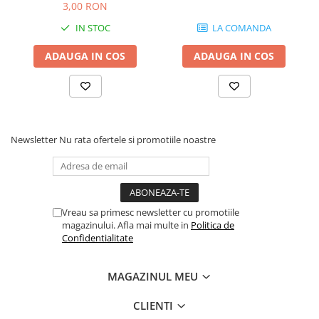
Comenzi si controllere
3,00 RON
Ecrane LED
IN STOC
LA COMANDA
Efecte de lumini
ADAUGA IN COS
ADAUGA IN COS
Lasere
Masini de fum si ceata
Mixere DMX
Moving Head-uri
Par Led si Pinspot
Newsletter
Nu rata ofertele si promotiile noastre
Proiectoare
Scene şi Ring-uri de Dans
Stative si schela lumini
Instrumente Muzicale
Vreau sa primesc newsletter cu promotiile
magazinului. Afla mai multe in
Politica de
Chitare si bass
Confidentialitate
Claviaturi
Instrumente cu arcus
MAGAZINUL MEU
Instrumente de percutie
Instrumente de suflat
CLIENTI