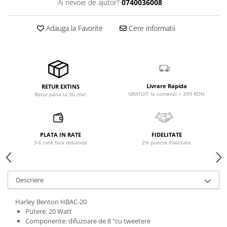
Ai nevoie de ajutor?
0740036008
Microfoane pt instalatii si
conferinta
Adauga la Favorite
Cere informatii
Microfoane Ribbon
Microfoane stereo
Microfoane Suspendabile
Microfoane wireless si sisteme
Stative de microfon
Livrare Rapida
RETUR EXTINS
Studio si inregistrari
GRATUIT la comenzi > 399 RON
Retur pana la 30 zile!
Accesorii de microfoane
Accesorii de rack
PLATA IN RATE
FIDELITATE
Accesorii echipamente de studio
3-6 rate fara dobanda
2% puncte fidelitate
Clape MIDI
Controllere MIDI - USB DAW
Controllere monitoare de studio
Descriere
Convertoare AD/DA
Harley Benton HBAC-20
Interfete audio
Putere: 20 Watt
Interfete MIDI si Cabluri Midi-USB
Componente: difuzoare de 8 "cu tweetere