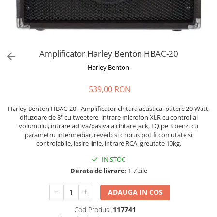
Stabilizatoare de tensiune UPS si
Power Conditioner
Unelte Audio
Microfoane
Accesorii de microfoane
Amplificator Harley Benton HBAC-20
Capsule de microfon
Harley Benton
Case-uri de microfoane
539,00 RON
Microfoane de broadcast
Microfoane de instrumente
Harley Benton HBAC-20 - Amplificator chitara acustica, putere 20 Watt,
Microfoane de masurare si
difuzoare de 8" cu tweetere, intrare microfon XLR cu control al
calibrare
volumului, intrare activa/pasiva a chitare jack, EQ pe 3 benzi cu
parametru intermediar, reverb si chorus pot fi comutate si
Microfoane de studio
controlabile, iesire linie, intrare RCA, greutate 10kg.
Microfoane de Suprafata
IN STOC
Microfoane de voce si live
Durata de livrare:
1-7 zile
Microfoane lavaliera si headset
Microfoane podcast, USB, iOS /
ADAUGA IN COS
Android
Microfoane pt Camere Video
Cod Produs:
117741