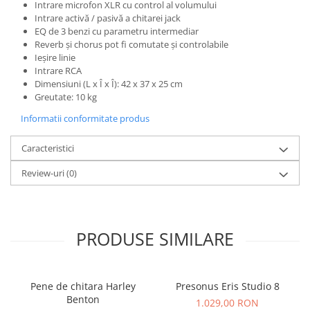
Microfoane de studio
Intrare microfon XLR cu control al volumului
Intrare activă / pasivă a chitarei jack
Monitoare de studio
EQ de 3 benzi cu parametru intermediar
Pop filtre
Reverb și chorus pot fi comutate și controlabile
Preamplificatoare
Ieșire linie
Intrare RCA
Protectii antifonice pentru urechi
Dimensiuni (L x Î x Î): 42 x 37 x 25 cm
Rack studio
Greutate: 10 kg
Recordere de studio
Informatii conformitate produs
Recordere portabile
Sintetizatoare
Caracteristici
Standuri si stative de monitoare
Review-uri
(0)
Subwoofere de studio
Tratament acustic
Lumini si efecte
PRODUSE SIMILARE
Accesorii pentru lumini
Bare Led
Cabluri de Alimentare
Pene de chitara Harley
Presonus Eris Studio 8
Case-uri de lumini
Benton
1.029,00 RON