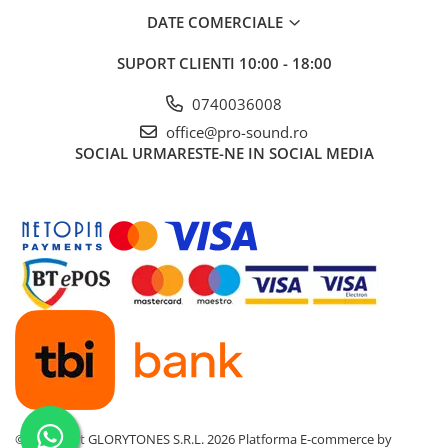
Instrumente si jucarii pentru copii
DATE COMERCIALE
Instrumente traditionale
Tobe
SUPORT CLIENTI
10:00 - 18:00
DJ
0740036008
Accesorii DJ
office@pro-sound.ro
Accesorii Pick-up si Vinyl
SOCIAL
URMARESTE-NE IN SOCIAL MEDIA
Case-uri DJ
CD Playere DJ
Console DJ
Controllere MIDI - USB DAW
Genti pentru DJ
Mixere DJ
Platane DJ
Samplere si controllere
Stative si pupitre DJ
Cabluri si conectori
Cabluri adaptoare, cabluri Y
©Copyright GLORYTONES S.R.L. 2026
Platforma E-commerce by