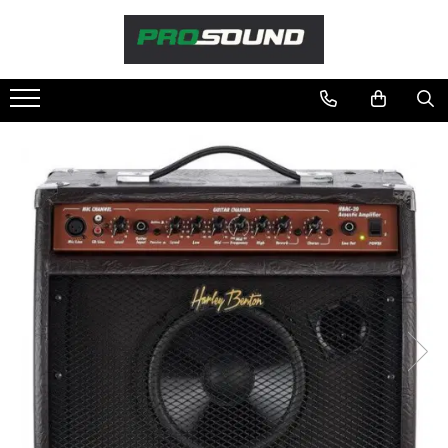
Magazin
Sonorizare / PA
Accesorii sonorizare, PA
Adaptoare phantom
Adresare publica 100V
Amplificatoare Audio
Boxe Audio
Ecrane de difuzie
Mixere audio
Monitorizare In-Ear
Pickup-uri, platane & accesorii
Playere si Recordere
Procesoare si efecte
Shockmount