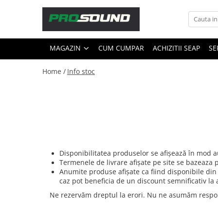
Magazin
MAGAZIN
CUM CUMPAR
ACHIZITII SEAP
SE
Sonorizare / PA
Accesorii sonorizare, PA
Home /
Info stoc
Adaptoare phantom
Adresare publica 100V
Amplificatoare Audio
Boxe Audio
Ecrane de difuzie
Mixere audio
Disponibilitatea produselor se afișează în mod au
Monitorizare In-Ear
Termenele de livrare afișate pe site se bazeaza 
Pickup-uri, platane & accesorii
Anumite produse afișate ca fiind disponibile din 
caz pot beneficia de un discount semnificativ la a
Playere si Recordere
Procesoare si efecte
Ne rezervăm dreptul la erori. Nu ne asumăm responsa
Shockmount