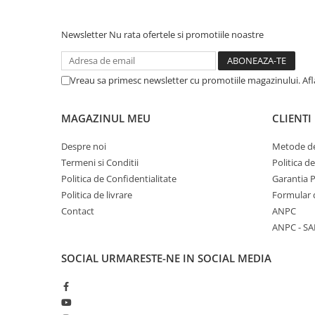
Stabilizatoare de tensiune UPS si
Power Conditioner
Unelte Audio
Newsletter
Nu rata ofertele si promotiile noastre
Microfoane
Accesorii de microfoane
Vreau sa primesc newsletter cu promotiile magazinului. Af
Capsule de microfon
Case-uri de microfoane
MAGAZINUL MEU
CLIENTI
Microfoane de broadcast
Despre noi
Metode de
Microfoane de instrumente
Termeni si Conditii
Politica d
Microfoane de masurare si
Politica de Confidentialitate
Garantia 
calibrare
Politica de livrare
Formular 
Microfoane de studio
Contact
ANPC
Microfoane de Suprafata
ANPC - SA
Microfoane de voce si live
Microfoane lavaliera si headset
SOCIAL
URMARESTE-NE IN SOCIAL MEDIA
Microfoane podcast, USB, iOS /
Android
Microfoane pt Camere Video