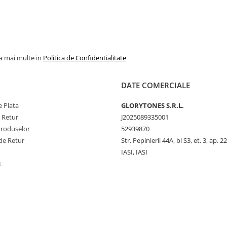
la mai multe in
Politica de Confidentialitate
DATE COMERCIALE
 Plata
GLORYTONES S.R.L.
e Retur
J2025089335001
Produselor
52939870
de Retur
Str. Pepinierii 44A, bl S3, et. 3, ap. 22
IASI, IASI
L