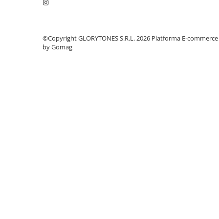
Microfoane pt instalatii si
conferinta
Microfoane Ribbon
©Copyright GLORYTONES S.R.L. 2026
Platforma E-commerce
Microfoane stereo
by Gomag
Microfoane Suspendabile
Microfoane wireless si sisteme
Stative de microfon
Studio si inregistrari
Accesorii de microfoane
Accesorii de rack
Accesorii echipamente de studio
Clape MIDI
Controllere MIDI - USB DAW
Controllere monitoare de studio
Convertoare AD/DA
Interfete audio
Interfete MIDI si Cabluri Midi-USB