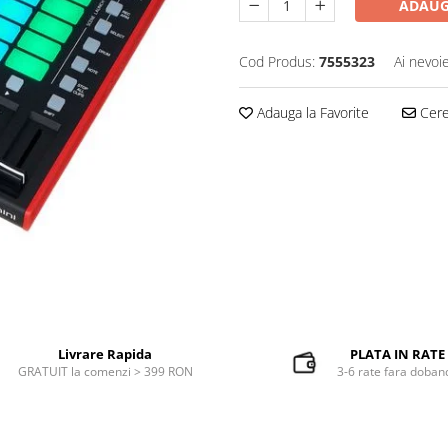
ADAUG
Cod Produs:
7555323
Ai nevoi
Adauga la Favorite
Cere 
Livrare Rapida
PLATA IN RATE
GRATUIT la comenzi > 399 RON
3-6 rate fara doban