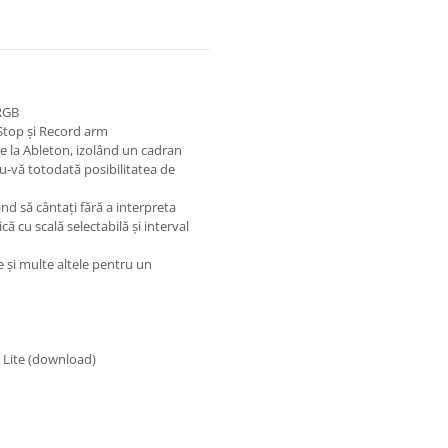
 RGB
 Stop și Record arm
 la Ableton, izolând un cadran
u-vă totodată posibilitatea de
d să cântați fără a interpreta
că cu scală selectabilă și interval
 și multe altele pentru un
e Lite (download)