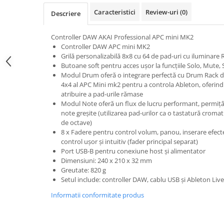
Accesorii de rack
Caracteristici
Review-uri
(0)
Descriere
Accesorii echipamente de studio
Clape MIDI
Controller DAW AKAI Professional APC mini MK2
Controllere MIDI - USB DAW
Controller DAW APC mini MK2
Grilă personalizabilă 8x8 cu 64 de pad-uri cu iluminare
Controllere monitoare de studio
Butoane soft pentru acces ușor la funcțiile Solo, Mute,
Convertoare AD/DA
Modul Drum oferă o integrare perfectă cu Drum Rack de
Interfete audio
4x4 al APC Mini mk2 pentru a controla Ableton, oferind
atribuire a pad-urile rămase
Interfete MIDI si Cabluri Midi-USB
Modul Note oferă un flux de lucru performant, permițân
Microfoane de studio
note greșite (utilizarea pad-urilor ca o tastatură cromati
Monitoare de studio
de octave)
8 x Fadere pentru control volum, panou, inserare efecte
Pop filtre
control ușor și intuitiv (fader principal separat)
Preamplificatoare
Port USB-B pentru conexiune host și alimentator
Protectii antifonice pentru urechi
Dimensiuni: 240 x 210 x 32 mm
Greutate: 820 g
Rack studio
Setul include: controller DAW, cablu USB și Ableton Liv
Recordere de studio
Informatii conformitate produs
Recordere portabile
Sintetizatoare