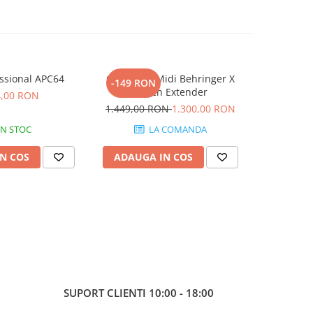
ssional APC64
Controller Midi Behringer X
AKAI Prof
-149 RON
Touch Extender
4,00 RON
1.
1.449,00 RON
1.300,00 RON
IN STOC
LA COMANDA
N COS
ADAUGA IN COS
ADAUG
SUPORT CLIENTI
10:00 - 18:00