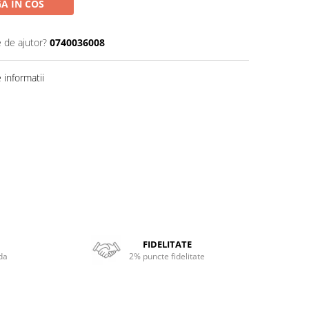
A IN COS
e de ajutor?
0740036008
informatii
FIDELITATE
da
2% puncte fidelitate