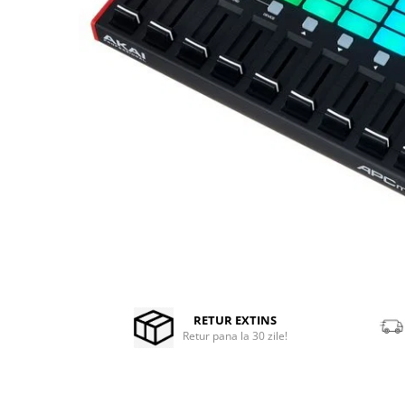
Microfoane de masurare si
calibrare
Microfoane de studio
Microfoane de Suprafata
Microfoane de voce si live
Microfoane lavaliera si headset
Microfoane podcast, USB, iOS /
Android
Microfoane pt Camere Video
Microfoane pt instalatii si
conferinta
Microfoane Ribbon
Microfoane stereo
Distribuie
Microfoane Suspendabile
pe
Microfoane wireless si sisteme
Facebook
RETUR EXTINS
Retur pana la 30 zile!
Stative de microfon
Studio si inregistrari
Accesorii de microfoane