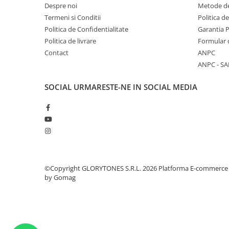
Scene şi Ring-uri de Dans
Despre noi
Metode de
Stative si schela lumini
Termeni si Conditii
Politica d
Instrumente Muzicale
Politica de Confidentialitate
Garantia 
Politica de livrare
Formular 
Chitare si bass
Contact
ANPC
Claviaturi
ANPC - SA
Instrumente cu arcus
Instrumente de percutie
SOCIAL
URMARESTE-NE IN SOCIAL MEDIA
Instrumente de suflat
Instrumente si jucarii pentru copii
Instrumente traditionale
Tobe
DJ
Accesorii DJ
©Copyright GLORYTONES S.R.L. 2026
Platforma E-commerce
by Gomag
Accesorii Pick-up si Vinyl
Case-uri DJ
CD Playere DJ
Console DJ