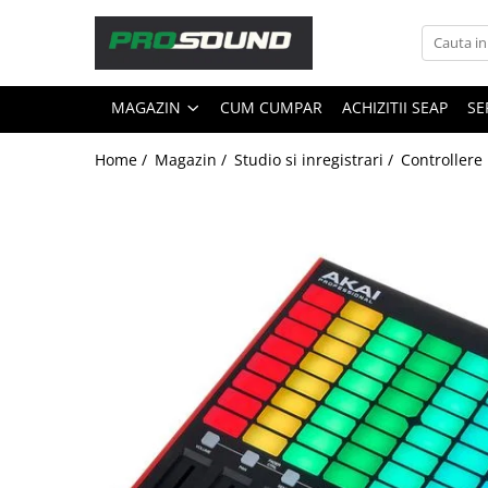
Magazin
MAGAZIN
CUM CUMPAR
ACHIZITII SEAP
SE
Sonorizare / PA
Playere si Recordere
Home /
Magazin /
Studio si inregistrari /
Controllere
Procesoare si efecte
Shockmount
Stabilizatoare de tensiune UPS si
Power Conditioner
Unelte Audio
Microfoane
Accesorii de microfoane
Capsule de microfon
Case-uri de microfoane
Microfoane de broadcast
Microfoane de instrumente