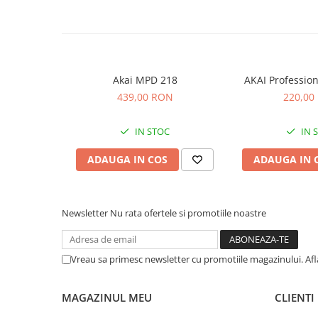
Standuri si stative de monitoare
Subwoofere de studio
Tratament acustic
Lumini si efecte
Accesorii pentru lumini
Akai MPD 218
AKAI Professio
439,00 RON
220,00
Bare Led
Cabluri de Alimentare
IN STOC
IN 
Case-uri de lumini
Comenzi si controllere
ADAUGA IN COS
ADAUGA IN 
Ecrane LED
Efecte de lumini
Lasere
Newsletter
Nu rata ofertele si promotiile noastre
Masini de fum si ceata
Mixere DMX
Vreau sa primesc newsletter cu promotiile magazinului. Af
Moving Head-uri
Par Led si Pinspot
MAGAZINUL MEU
CLIENTI
Proiectoare