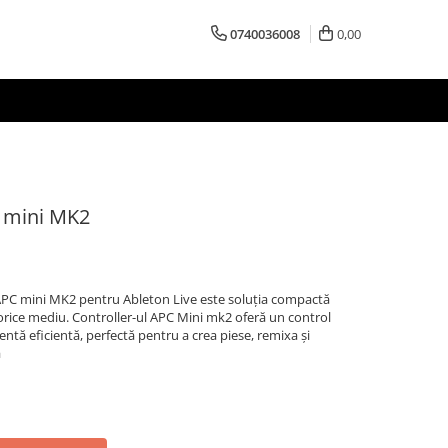
0740036008
0,00
C mini MK2
APC mini MK2 pentru Ableton Live este soluția compactă
orice mediu. Controller-ul APC Mini mk2 oferă un control
ntă eficientă, perfectă pentru a crea piese, remixa și
ă