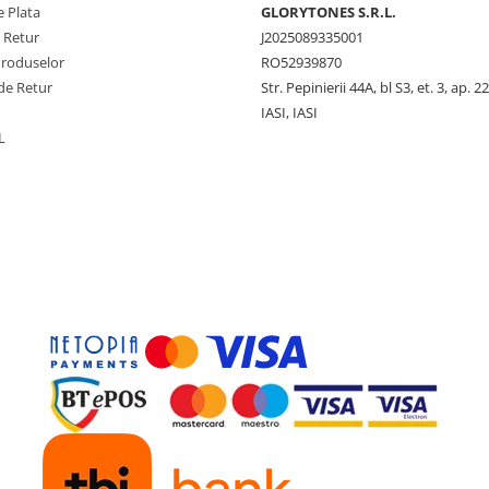
 Plata
GLORYTONES S.R.L.
e Retur
J2025089335001
Produselor
RO52939870
de Retur
Str. Pepinierii 44A, bl S3, et. 3, ap. 22
IASI, IASI
L